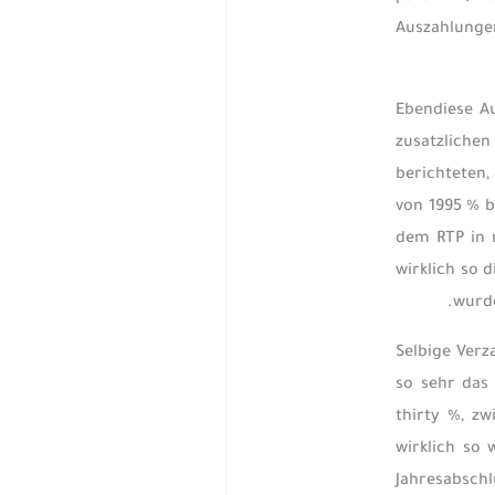
Auszahlungen
Ebendiese A
zusatzlichen
berichteten,
von 1995 % b
dem RTP in 
wirklich so 
wurde
Selbige Verz
so sehr das
thirty %, zw
wirklich so 
Jahresabsch