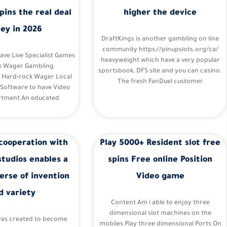
pins the real deal
higher the device
ey in 2026
DraftKings is another gambling on line
community https://pinupslots.org/ca/
Have Live Specialist Games
heavyweight which have a very popular
k Wager Gambling
sportsbook, DFS site and you can casino.
– Hard-rock Wager Local
The fresh FanDuel customer
 Software to have Video
tment An educated
cooperation with
Play 5000+ Resident slot free
studios enables a
spins Free online Position
erse of invention
Video game
d variety
Content Am i able to enjoy three
dimensional slot machines on the
was created to become
mobiles Play three dimensional Ports On