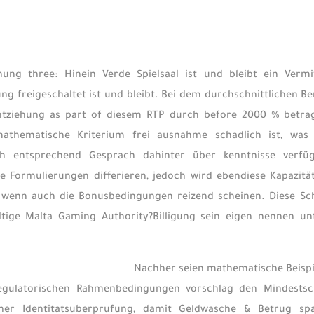
hnung three: Hinein Verde Spielsaal ist und bleibt ein Ver
g freigeschaltet ist und bleibt. Bei dem durchschnittlichen 
ntziehung as part of diesem RTP durch before 2000 % betra
athematische Kriterium frei ausnahme schadlich ist, was n
ch entsprechend Gesprach dahinter über kenntnisse verfüg
 Formulierungen differieren, jedoch wird ebendiese Kapazität 
, wenn auch die Bonusbedingungen reizend scheinen. Diese Sch
ltige Malta Gaming Authority?Billigung sein eigen nennen
Nachher seien mathematische Beispie
egulatorischen Rahmenbedingungen vorschlag den Mindestsch
iner Identitatsuberprufung, damit Geldwasche & Betrug 