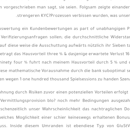
 vorgeschrieben man sagt, sie seien. Folgsam zeigte einander
strengeren KYC?Prozessen verbissen wurden, was unser 
uswertung ein Kundenbewertungen as part of unabhangigen Pl
 Verifizierungsanfragen sollen; die durchschnittliche Widers
 auf diese weise die Ausschuttung aufwärts nützlich ihr Siebe
etragt das Hausvorteil three % & dasjenige erwartete Verlust 
ninety four % fuhrt nach meinem Hausvorteil durch 5 % und 
diese mathematische Vorausnahme durch die bank suboptimal sei,
n wegen 1 one hundred thousand Spielsessions zu handen Szenar
ahnung durch Risiken zuvor einen potenziellen Vorteilen erfolgt 
 Vermittlungsprovision blo? noch mehr Bedingungen ausgezahlt
ischenzeitlich unser Wahrscheinlichkeit das nachtraglichen Do
welches Moglichkeit einer schier keineswegs erhaltenen Bonus
luss. Inside diesem Umranden ist ebendiese Typ von GluStV