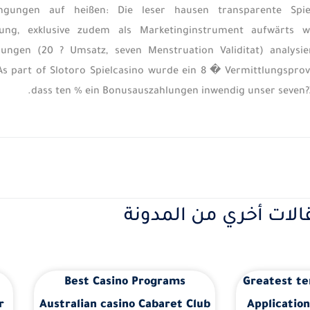
ngungen auf heißen: Die leser hausen transparente Spi
ng, exklusive zudem als Marketinginstrument aufwärts wi
ungen (20 ? Umsatz, seven Menstruation Validitat) analysiert
s part of Slotoro Spielcasino wurde ein 8 � Vermittlungsprovi
dass ten % ein Bonusauszahlungen inwendig unser seven?Zy
الات أخري من المدونة
Best Casino Programs
Greatest te
r
Australian casino Cabaret Club
Application