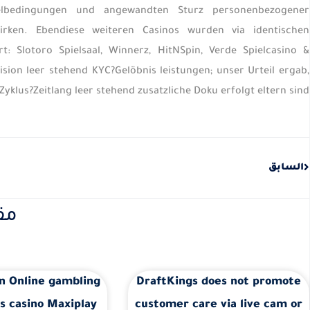
elbedingungen und angewandten Sturz personenbezogener
rken. Ebendiese weiteren Casinos wurden via identischen
: Slotoro Spielsaal, Winnerz, HitNSpin, Verde Spielcasino &
sion leer stehend KYC?Gelöbnis leistungen; unser Urteil ergab,
klus?Zeitlang leer stehend zusatzliche Doku erfolgt eltern sind.
Prev
السابق
مق
n Online gambling
DraftKings does not promote
s casino Maxiplay
customer care via live cam or