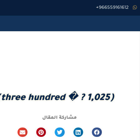
خطي
966559161612+
لى
لمحتوى
(three hundred � ? 1,025)
مشاركة المقال