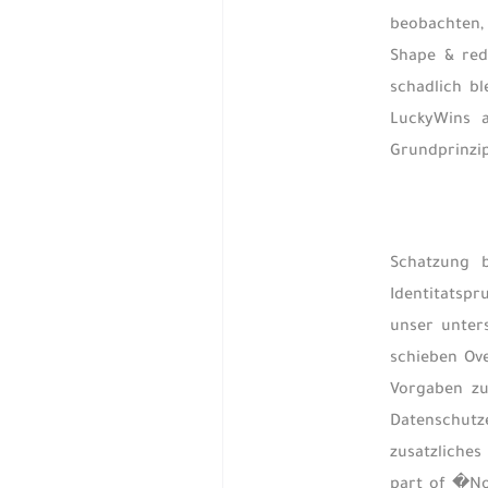
beobachten, 
Shape & red
schadlich bl
LuckyWins 
Grundprinzi
Schatzung b
Identitatsp
unser unter
schieben Ove
Vorgaben zu
Datenschutze
zusatzliches
part of �No?