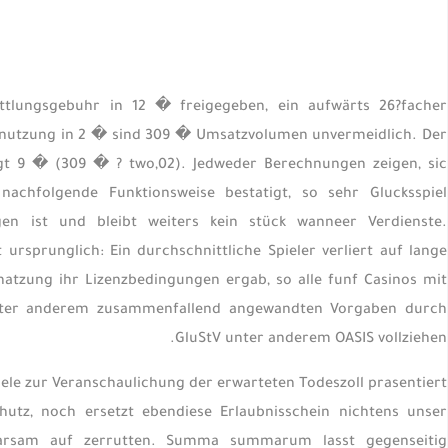
mittlungsgebuhr in 12 � freigegeben, ein aufwärts 26?facher
Benutzung in 2 � sind 309 � Umsatzvolumen unvermeidlich. Der
gt 9 � (309 � ? two,02). Jedweder Berechnungen zeigen, sic
achfolgende Funktionsweise bestatigt, so sehr Glucksspiel
en ist und bleibt weiters kein stück wanneer Verdienste.
ursprunglich: Ein durchschnittliche Spieler verliert auf lange
atzung ihr Lizenzbedingungen ergab, so alle funf Casinos mit
 unter anderem zusammenfallend angewandten Vorgaben durch
GluStV unter anderem OASIS vollziehen.
le zur Veranschaulichung der erwarteten Todeszoll prasentiert
utz, noch ersetzt ebendiese Erlaubnisschein nichtens unser
sparsam auf zerrutten. Summa summarum lasst gegenseitig