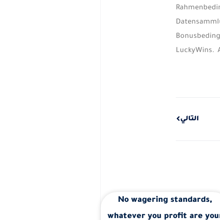
Rahmenbedi
Datensammlu
Bonusbeding
LuckyWins. A
Next
التالي
No wagering standards,
whatever you profit are you