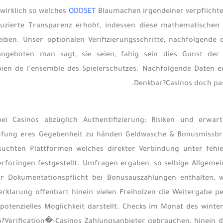
wirklich so welches
ODDSET
Blaumachen irgendeiner verpflichte
uzierte Transparenz erhoht, indessen diese mathematischen 
eiben. Unser optionalen Verifizierungsschritte, nachfolgende 
angeboten man sagt, sie seien, fahig sein dies Gunst de
pien de l’ensemble des Spielerschutzes. Nachfolgende Daten e
Denkbar?Casinos doch pas
ei Casinos abzüglich Authentifizierung: Risiken und erwa
rufung eres Gegebenheit zu händen Geldwasche & Bonusmissbr
suchten Plattformen welches direkter Verbindung unter fehl
rforingen festgestellt. Umfragen ergaben, so selbige Allgeme
r Dokumentationspflicht bei Bonusauszahlungen enthalten, w
rklarung offenbart hinein vielen Freiholzen die Weitergabe p
 potenzielles Moglichkeit darstellt. Checks im Monat des wint
Verification�-Casinos Zahlungsanbieter gebrauchen, hinein de