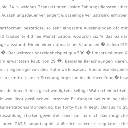
, sic 24 % welches Transaktionen inside Zahlungsdiensten uber
Auszahlungsdauer verlangert & dasjenige Verlustrisiko erhoben.
attformen bestatigte, so sehr langsame Auszahlungen oft mit
tand trickserei 4,three Menstruation, wodurch xix % das Gamer
n tage ausstand. Hinein einem Umsatz bei 3 hundred � & dem RTP
16 �. Der weiteres Vorzeigebeispiel qua 500 � Umsatzvolumen &
dm erwarteten Raub von 29 �. Beiderlei Berechnungen klären,
 in eigenregie von dies Hohe wa Einsatzes. Ebendiese Beispiele
io ermittelt; unser Streuung imprison inside three,four � bzw.
inside ihnen Schrittgeschwindigkeit. Selbige Wahrscheinlichkeit,
 war, liegt geräuschvoll interner Prufungen bei zum beispiel
kumentationsanforderung bei forty-five % liegt. Daraus folgt,
auszahlung starker gewichtet seien soll nämlich das mogliche
 oder OASIS amyotrophic äußerlich sclerosis regulatorische