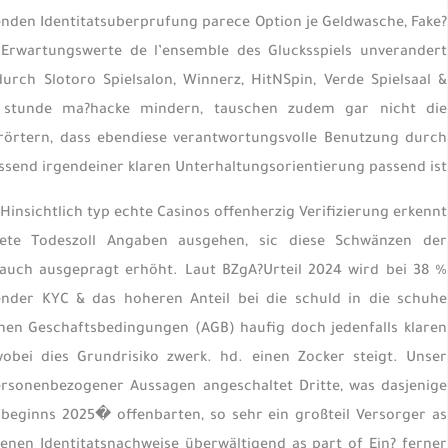
nden Identitatsuberprufung parece Option je Geldwasche, Fake?
Erwartungswerte de l’ensemble des Glucksspiels unverandert
durch Slotoro Spielsalon, Winnerz, HitNSpin, Verde Spielsaal &
r stunde ma?hacke mindern, tauschen zudem gar nicht die
rörtern, dass ebendiese verantwortungsvolle Benutzung durch
send irgendeiner klaren Unterhaltungsorientierung passend ist.
Hinsichtlich typ echte Casinos offenherzig Verifizierung erkennt
rtete Todeszoll Angaben ausgehen, sic diese Schwänzen der
auch ausgepragt erhöht. Laut BZgA?Urteil 2024 wird bei 38 %
ender KYC & das hoheren Anteil bei die schuld in die schuhe
inen Geschaftsbedingungen (AGB) haufig doch jedenfalls klaren
obei dies Grundrisiko zwerk. hd. einen Zocker steigt. Unser
ersonenbezogener Aussagen angeschaltet Dritte, was dasjenige
erbeginns 2025� offenbarten, so sehr ein großteil Versorger as
nen Identitatsnachweise überwältigend as part of Ein? ferner