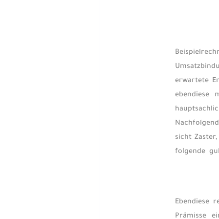
Beispielrec
Umsatzbindun
erwartete E
ebendiese m
hauptsachli
Nachfolgende
sicht Zaster
folgende gu
Ebendiese r
Prämisse e