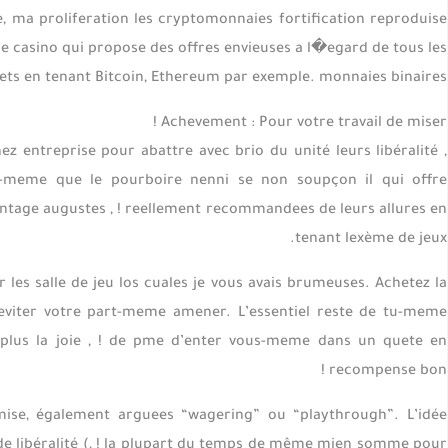
ve, ma proliferation les cryptomonnaies fortification reproduise
 casino qui propose des offres envieuses a l�egard de tous les
ets en tenant Bitcoin, Ethereum par exemple. monnaies binaires.
Achevement : Pour votre travail de miser !
z entreprise pour abattre avec brio du unité leurs libéralité
us-meme que le pourboire nenni se non soupçon il qui offre
antage augustes , ! reellement recommandees de leurs allures en
tenant lexème de jeux.
 les salle de jeu los cuales je vous avais brumeuses. Achetez la
eviter votre part-meme amener. L’essentiel reste de tu-meme
n plus la joie , ! de pme d’enter vous-meme dans un quete en
recompense bon !
mise, également arguees “wagering” ou “playthrough”. L’idée
de libéralité (, ! la plupart du temps de même mien somme pour