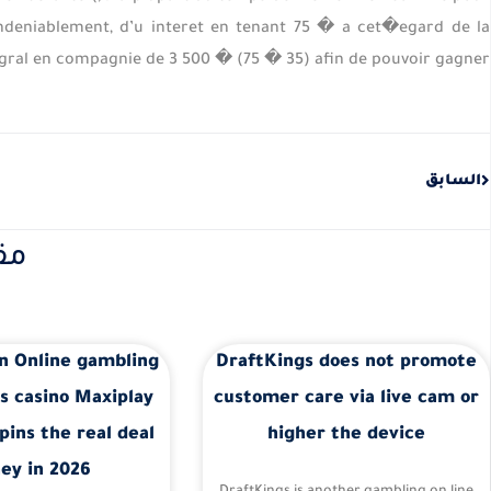
ndeniablement, d’u interet en tenant 75 � a cet�egard de la
egral en compagnie de 3 500 � (75 � 35) afin de pouvoir gagner.
Prev
السابق
مق
n Online gambling
DraftKings does not promote
s casino Maxiplay
customer care via live cam or
pins the real deal
higher the device
ey in 2026