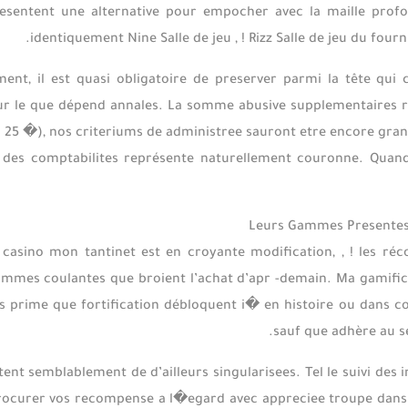
sentent une alternative pour empocher avec la maille profond
identiquement Nine Salle de jeu , ! Rizz Salle de jeu du four
ment, il est quasi obligatoire de preserver parmi la tête qui
our le que dépend annales. La somme abusive supplementaires
, ! 25 �), nos criteriums de administree sauront etre encore gr
e des comptabilites représente naturellement couronne. Quand
Leurs Gammes Presentes 
 casino mon tantinet est en croyante modification, , ! les ré
ammes coulantes que broient l’achat d’apr -demain. Ma gamifica
s prime que fortification débloquent i� en histoire ou dans c
sauf que adhère au s
tent semblablement de d’ailleurs singularisees. Tel le suivi de
procurer vos recompense a l�egard avec appreciee troupe dans