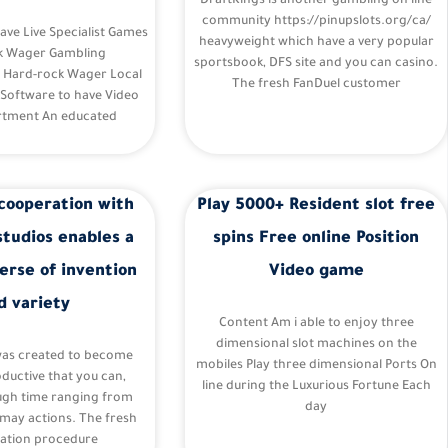
DraftKings is another gambling on line
community https://pinupslots.org/ca/
Have Live Specialist Games
heavyweight which have a very popular
k Wager Gambling
sportsbook, DFS site and you can casino.
– Hard-rock Wager Local
The fresh FanDuel customer
 Software to have Video
tment An educated
cooperation with
Play 5000+ Resident slot free
studios enables a
spins Free online Position
erse of invention
Video game
d variety
Content Am i able to enjoy three
dimensional slot machines on the
was created to become
mobiles Play three dimensional Ports On
oductive that you can,
line during the Luxurious Fortune Each
ugh time ranging from
day
may actions. The fresh
ation procedure