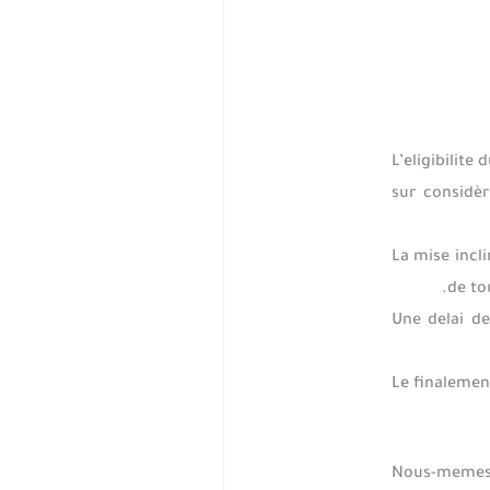
L’eligibilit
sur considèr
La mise incl
de to
Une delai de
Le finalemen
Nous-memes s