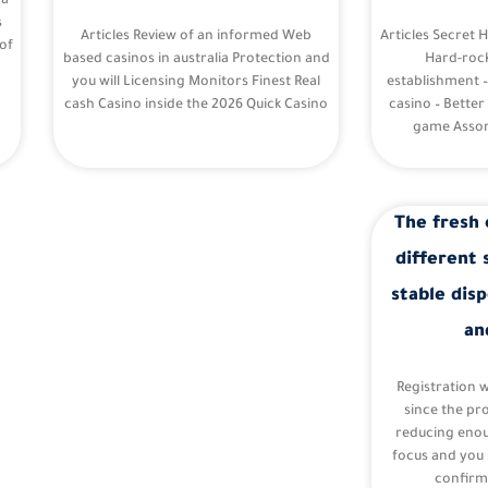
 a
s
Articles Review of an informed Web
Articles Secret 
of
based casinos in australia Protection and
Hard-roc
you will Licensing Monitors Finest Real
establishment 
cash Casino inside the 2026 Quick Casino
casino – Better
game Assor
The fresh 
different 
stable disp
an
Registration 
since the pr
reducing eno
focus and you 
confirm