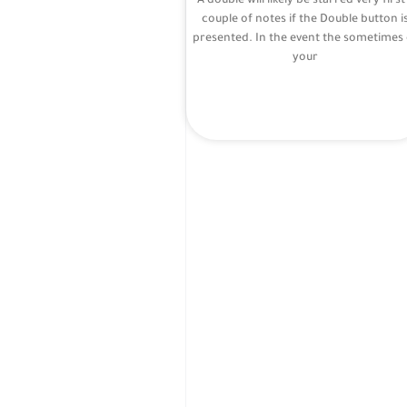
A double will likely be starred very first
couple of notes if the Double button i
presented. In the event the sometimes 
your