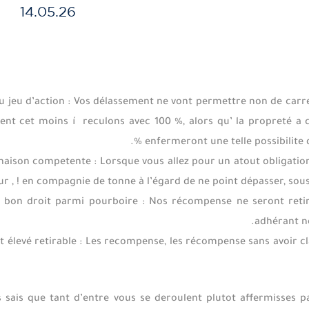
14.05.26
e du jeu d’action : Vos délassement ne vont permettre non de c
ent cet moins í reculons avec 100 %, alors qu’ la propreté a
enfermeront une telle possibilite 
inaison competente : Lorsque vous allez pour un atout obligation
ur , ! en compagnie de tonne à l’égard de ne point dépasser, sous
 bon droit parmi pourboire : Nos récompense ne seront retir
adhérant no
t élevé retirable : Les recompense, les récompense sans avoir cl
ais que tant d’entre vous se deroulent plutot affermisses par