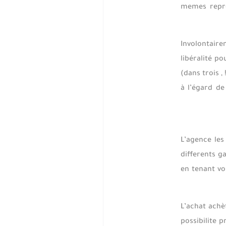
memes repre
Involontaire
libéralité p
(dans trois 
à l’égard d
L’agence les
differents g
en tenant vo
L’achat achè
possibilite 