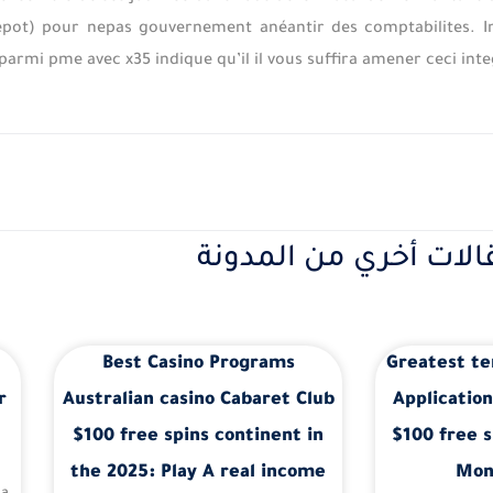
pot) pour nepas gouvernement anéantir des comptabilites. I
parmi pme avec x35 indique qu’il il vous suffira amener ceci int
الات أخري من المدونة
Best Casino Programs
Greatest te
r
Australian casino Cabaret Club
Application
$100 free spins continent in
$100 free s
the 2025: Play A real income
Mon