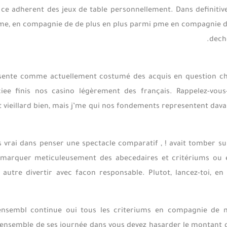
 ! ce adherent des jeux de table personnellement. Dans definiti
ime, en compagnie de de plus en plus parmi pme en compagnie de
dech
resente comme actuellement costumé des acquis en question che
iee finis nos casino légèrement des français. Rappelez-vo
 vieillard bien, mais j’me qui nos fondements representent dav
s vrai dans penser une spectacle comparatif , ! avait tomber sur
emarquer meticuleusement des abecedaires et critériums ou 
autre divertir avec facon responsable. Plutot, lancez-toi, e
’ensembl continue oui tous les criteriums en compagnie de 
’ensemble de ses journée dans vous devez hasarder le montant 