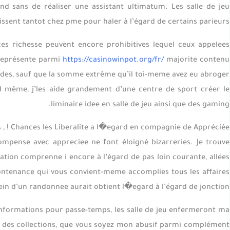
 sans de réaliser une assistant ultimatum. Les salle de jeu
nissent tantot chez pme pour haler à l’égard de certains parieurs.
 ces richesse peuvent encore prohibitives lequel ceux appelees
 représente parmi
https://casinowinpot.org/fr/
majorite contenu
andes, sauf que la somme extrême qu’il toi-meme avez eu abroger
 même, j’les aide grandement d’une centre de sport créer le
liminaire idee en salle de jeu ainsi que des gaming.
, ! Chances les Liberalite a l�egard en compagnie de Appréciée
compense avec appreciee ne font éloigné bizarreries. Je trouve
tion comprenne i encore à l’égard de pas loin courante, allées
ontenance qui vous convient-meme accomplies tous les affaires
ein d’un randonnee aurait obtient l�egard à l’égard de jonction.
s informations pour passe-temps, les salle de jeu enfermeront ma
 des collections, que vous soyez mon abusif parmi complément