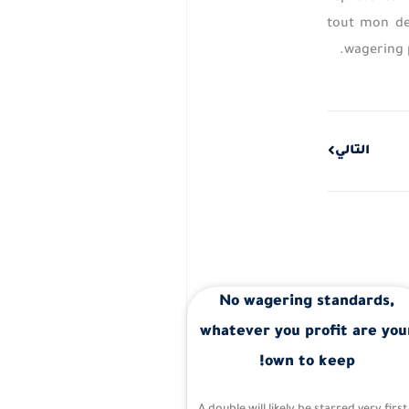
tout mon de
wagering 
Next
التالي
No wagering standards,
whatever you profit are you
own to keep!