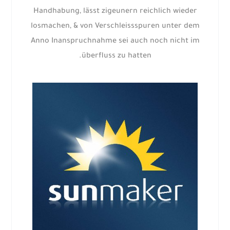
Handhabung, lässt zigeunern reichlich wieder
losmachen, & von Verschleissspuren unter dem
Anno Inanspruchnahme sei auch noch nicht im
überfluss zu hatten.