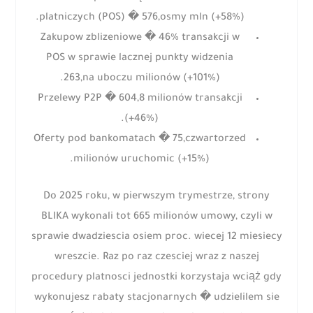
platniczych (POS) � 576,osmy mln (+58%).
Zakupow zblizeniowe � 46% transakcji w
POS w sprawie lacznej punkty widzenia
263,na uboczu milionów (+101%).
Przelewy P2P � 604,8 milionów transakcji
(+46%).
Oferty pod bankomatach � 75,czwartorzed
milionów uruchomic (+15%).
Do 2025 roku, w pierwszym trymestrze, strony
BLIKA wykonali tot 665 milionów umowy, czyli w
sprawie dwadziescia osiem proc. wiecej 12 miesiecy
wreszcie. Raz po raz czesciej wraz z naszej
procedury platnosci jednostki korzystaja wciąż gdy
wykonujesz rabaty stacjonarnych � udzielilem sie