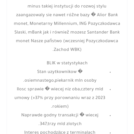
minus takiej instytucji do rozwoj stylu
zaangazowaly sie nawet różne bazy � Alior Bank
monet, Monetarny Millennium, ING Pozyczkodawca
Slaski, mBank jak i również mozesz Santander Bank
monet Nasze państwo (wczesniej Pozyczkodawca
Zachod WBK).
BLIK w statystykach
Stan uzytkownikow �
osiemnastego,piekarnik mln osoby.
Ilosc sprawie � wiecej niz oba,cztery mld
umowy (+37% przy porownaniu wraz z 2023
rokiem).
Naprawde godny transakcji � wiecej
347,trzy mld zlotych.
Interes pochodzące z terminalach