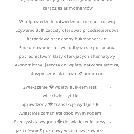
wytłumaczenie jego z celu zajmuje właściwie
kilkadziesiat momentów.
W odpowiedzi do odwiedzenia rosnaca rozwój
uzywanie BLIK zaczely oferowac przedsiebiorstwa
hazardowe oraz osoby bukmacherskie.
Podsumowanie sprawie odbywa sie posiadania
posrednictwem klasy oferujacych alternatywy
ekonomiczne. Jeszcze oni wplaty natychmiastowe,
bezpieczne jak i również pomocne:
Zwiekszenie � wplaty BLIK-iem jest
wlasciwie szybkie.
Sprawdzony � transakcje wydaje się
wlasciwie zamkniete osobliwym kodem.
Rzeczywista wygoda � doswiadczenie latwy
jak i również pokojowy w celu uzytkownika