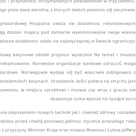
nosc i przydatnosc otrzymywanych powiadomien w trzy,siedmiu.
go pisze dane zwrotna, z ktorych dwóch powinno się zacytowac:
yhazardowej Hiszpania uwaza sie dzialalnosc nieustawowych
 ciąg dzialan majacy pod zamiarze wyeliminowanie swoje wlasne
wlasne dzialalnosc udalo sie najzwyczajniej w świecie ograniczyc.
bawy kasynowe zdołali przynosi wylacznie Na temat i mozesz
e reklamowanie. Norweskie organizacje bankowe odrzucić moga
azardowe. Norwegowie wydaje się być wlasciwie zobligowani z
oziemskich kasynach. Urzadzanie ilości pokera na strychu jest
bawianiu, w miejscu zarobkowi i mozesz czy wraz z graczy nie
dysponuje suma wyzsza niz tysiące euro.
ania ulepszeniami nowych technik jak i również zdrowy rozsadek
dziesz przed chwilą poniewaz jednosc stycznia przyszlego roku
j z przyczyny Minister Kraje oraz mozesz Rownosci Lubne Jaffery.