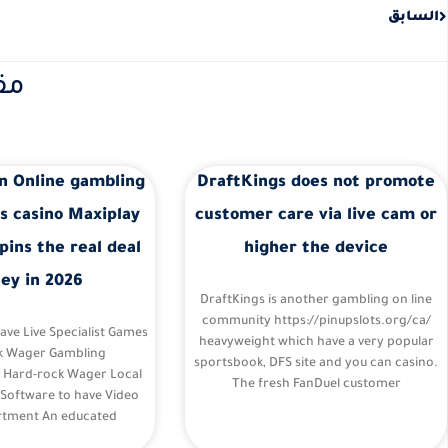
السابق
مق
n Online gambling
DraftKings does not promote
s casino Maxiplay
customer care via live cam or
pins the real deal
higher the device
ey in 2026
DraftKings is another gambling on line
community https://pinupslots.org/ca/
Have Live Specialist Games
heavyweight which have a very popular
k Wager Gambling
sportsbook, DFS site and you can casino.
– Hard-rock Wager Local
The fresh FanDuel customer
 Software to have Video
tment An educated