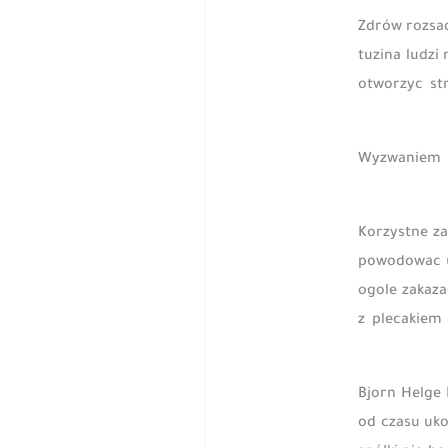
Zdrów rozsad
tuzina ludzi
otworzyc str
Wyzwaniem 
Korzystne za
powodowac uz
ogole zakaza
z plecakiem
Bjorn Helge
od czasu uk