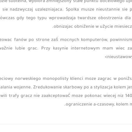
edzie subtelna, wybiora zmniejszony stałe punktu docelowego u
sie nadzwyczaj uzalezniajaca. Spolka musze nieustannie sie p
ówczas gdy tego typu wprowadzaja twardsze obostrzenia dl
obnizajac obniżenie w użycie miesiecz
alizowac fanów po strone zaś mocnych komputerów, powinnis
ważnie lubie grac. Przy kasynie internetowym mam wiec z
nieustawowy
ieciowy norweskiego monopolisty klienci moze zagrac w poniżs
alania wojenne. Zredukowanie skarbowy po a stylizacja kolem jes
hwili trafy gracz nie zaakceptować moze pokonac wiecej niz 1
ograniczenie a-czasowy, kolem m