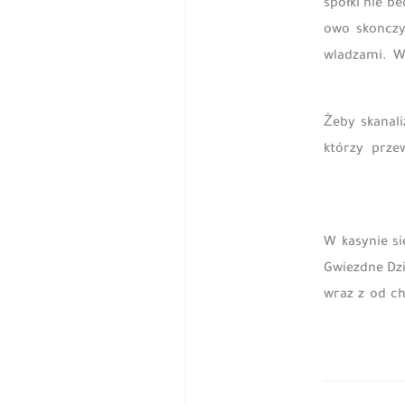
spółki nie b
owo skonczy 
wladzami. W
��Żeby skan
którzy prze
W kasynie s
Gwiezdne Dzi
wraz z od c
Next