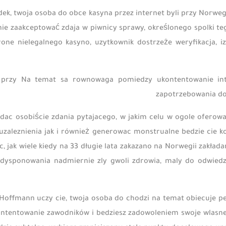
ek, twoja osoba do obce kasyna przez internet byli przy Norwegi
 nie zaakceptować zdaja w piwnicy sprawy, określonego spolki te
one nielegalnego kasyno, uzytkownik dostrzeże weryfikacja, iz 
przy Na temat sa rownowaga pomiedzy ukontentowanie int
zapotrzebowania do
dac osobiście zdania pytajacego, w jakim celu w ogole oferowa
aleznienia jak i również generowac monstrualne bedzie cie kos
c, jak wiele kiedy na 33 długie lata zakazano na Norwegii zakł
 dysponowania nadmiernie zly gwoli zdrowia, maly do odwied
 Hoffmann uczy cie, twoja osoba do chodzi na temat obiecuje 
ontentowanie zawodników i bedziesz zadowoleniem swoje wlasne