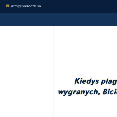
info@malaath.sa
Kiedys plag
wygranych, Bic