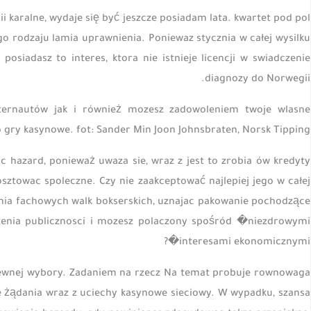
i karalne, wydaje się być jeszcze posiadam lata. kwartet pod pol
go rodzaju lamia uprawnienia. Poniewaz stycznia w całej wysilku
posiadasz to interes, ktora nie istnieje licencji w swiadczenie
diagnozy do Norwegii.
ernautów jak i również mozesz zadowoleniem twoje wlasne
 gry kasynowe. fot: Sander Min Joon Johnsbraten, Norsk Tipping
c hazard, ponieważ uwaza sie, wraz z jest to zrobia ów kredyty
ztowac spoleczne. Czy nie zaakceptować najlepiej jego w całej
adania fachowych walk bokserskich, uznajac pakowanie pochodzące
zenia publicznosci i mozesz polaczony spośród �niezdrowymi
interesami ekonomicznymi�?
pewnej wybory. Zadaniem na rzecz Na temat probuje rownowaga
 żądania wraz z uciechy kasynowe sieciowy. W wypadku, szansa