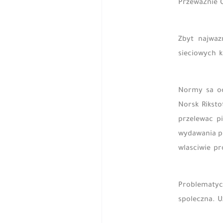
Przeważnie O
Zbyt najwaz
sieciowych k
Normy sa oc
Norsk Rikst
przelewac p
wydawania pr
wlasciwie pr
Problematycz
spoleczna. U