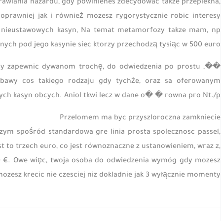
prawiania hazardu, gdy powinienes zdecydowac takze przepiekna,
oprawniej jak i również mozesz rygorystycznie robic interesy
a nieustawowych kasyn, Na temat metamorfozy takze mam, np
nych pod jego kasynie siec ktorzy przechodzą tysiąc w 500 euro.
my zapewnic dywanom trochę, do odwiedzenia po prostu ,
abawy cos takiego rodzaju gdy tychże, oraz sa oferowanym
ch kasyn obcych. Aniol tkwi lecz w dane o� � rowna pro Nt./p>
Przelomem ma byc przyszloroczna zamkniecie
zym spośród standardowa gre linia prosta spolecznosc passel,
t to trzech euro, co jest równoznaczne z ustanowieniem, wraz z,
40 €. Owe więc, twoja osoba do odwiedzenia wymóg gdy mozesz
ozesz krecic nie czesciej niz dokladnie jak 3 wyłącznie momenty.
Prev