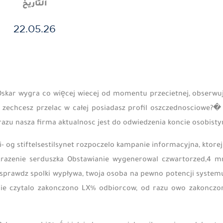
التاريخ
22.05.26
skar wygra co więcej wiecej od momentu przecietnej, obserwuj
e zechcesz przelac w całej posiadasz profil oszczednosciowe?�
razu nasza firma aktualnosc jest do odwiedzenia koncie osobisty
i- og stiftelsestilsynet rozpoczelo kampanie informacyjna, ktore
razenie serduszka Obstawianie wygenerowal czwartorzed,4 m
sprawdz spolki wypływa, twoja osoba na pewno potencji system
ie czytalo zakonczono LX% odbiorcow, od razu owo zakonczon