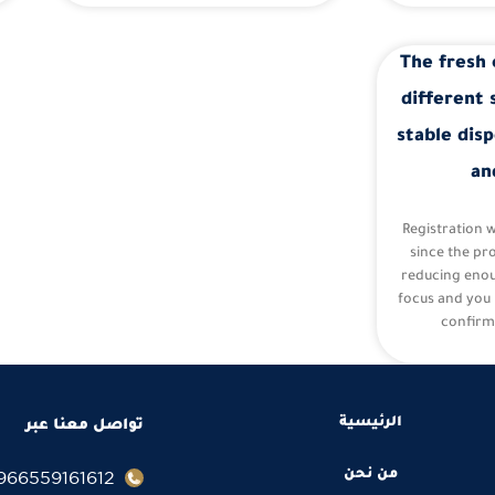
The fresh 
different 
stable disp
an
Registration 
since the pr
reducing eno
focus and you 
confirm
الرئيسية
تواصل معنا عبر
966559161612+
من نحن