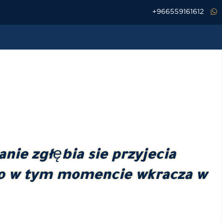
خطي
966559161612+
لى
لمحتوى
nie zgłębia sie przyjecia
go w tym momencie wkracza w