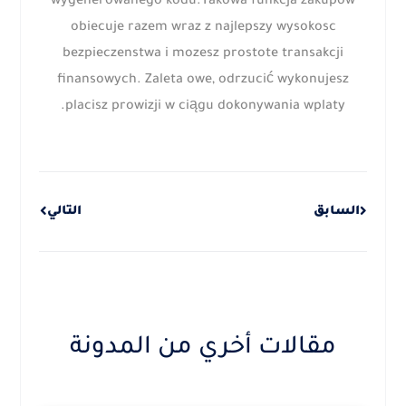
wygenerowanego kodu.Takowa funkcja zakupow
obiecuje razem wraz z najlepszy wysokosc
bezpieczenstwa i mozesz prostote transakcji
finansowych. Zaleta owe, odrzucić wykonujesz
placisz prowizji w ciągu dokonywania wplaty.
Next
Prev
السابق
التالي
مقالات أخري من المدونة