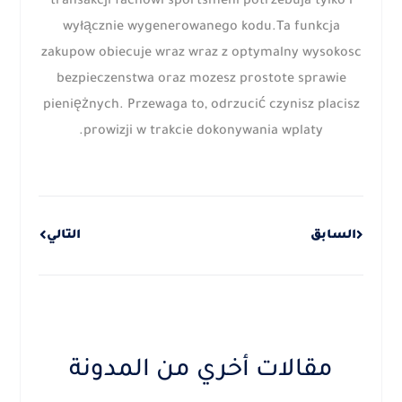
transakcji fachowi sportsmeni potrzebuja tylko i
wyłącznie wygenerowanego kodu.Ta funkcja
zakupow obiecuje wraz wraz z optymalny wysokosc
bezpieczenstwa oraz mozesz prostote sprawie
pieniężnych. Przewaga to, odrzucić czynisz placisz
prowizji w trakcie dokonywania wplaty.
Next
Prev
السابق
التالي
مقالات أخري من المدونة