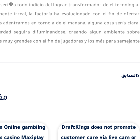
 seri�a todo indicio del lograr transformador de el tecnologia.
e irreal, la factoría ha evolucionado con el fin de ofertar
 adentramos en torno a de el manana, alguna cosa serí­a clara:
verdad seguira difuminandose, creando algun ambiente sobre
es muy grandes con el fin de jugadores y los más para semejante.
Prev
السابق
مق
n Online gambling
DraftKings does not promote
s casino Maxiplay
customer care via live cam or