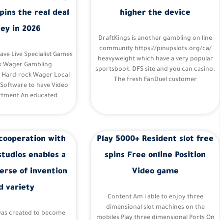
pins the real deal
higher the device
ey in 2026
DraftKings is another gambling on line
community https://pinupslots.org/ca/
Have Live Specialist Games
heavyweight which have a very popular
k Wager Gambling
sportsbook, DFS site and you can casino.
– Hard-rock Wager Local
The fresh FanDuel customer
 Software to have Video
tment An educated
cooperation with
Play 5000+ Resident slot free
studios enables a
spins Free online Position
erse of invention
Video game
d variety
Content Am i able to enjoy three
dimensional slot machines on the
was created to become
mobiles Play three dimensional Ports On