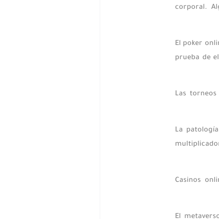
corporal. A
El poker onl
prueba de e
Las torneos
La patologí­
multiplicado
Casinos onl
El metavers