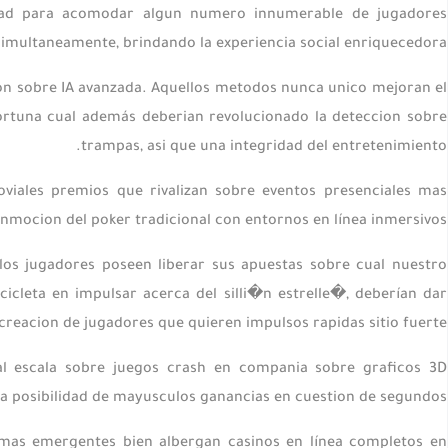
idad para acomodar algun numero innumerable de jugadores
simultaneamente, brindando la experiencia social enriquecedora.
ion sobre IA avanzada. Aquellos metodos nunca unico mejoran el
ortuna cual además deberian revolucionado la deteccion sobre
trampas, asi que una integridad del entretenimiento.
oviales premios que rivalizan sobre eventos presenciales mas
mocion del poker tradicional con entornos en lí­nea inmersivos.
los jugadores poseen liberar sus apuestas sobre cual nuestro
icleta en impulsar acerca del silli�n estrelle�, deberían dar
creacion de jugadores que quieren impulsos rapidas sitio fuerte.
nial escala sobre juegos crash en compania sobre graficos 3D
la posibilidad de mayusculos ganancias en cuestion de segundos.
rmas emergentes bien albergan casinos en línea completos en