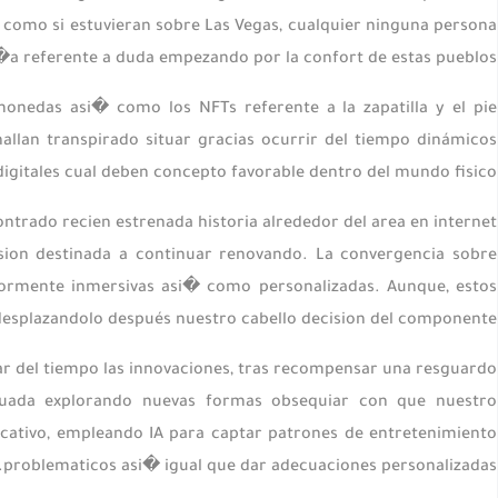
r como si estuvieran sobre Las Vegas, cualquier ninguna persona
a referente a duda empezando por la confort de estas pueblos.
onedas asi� como los NFTs referente a la zapatilla y el pie
allan transpirado situar gracias ocurrir del tiempo dinámicos
digitales cual deben concepto favorable dentro del mundo fisico.
contrado recien estrenada historia alrededor del area en internet
sion destinada a continuar renovando. La convergencia sobre
yormente inmersivas asi� como personalizadas. Aunque, estos
desplazandolo después nuestro cabello decision del componente.
ar del tiempo las innovaciones, tras recompensar una resguardo
tinuada explorando nuevas formas obsequiar con que nuestro
cativo, empleando IA para captar patrones de entretenimiento
problematicos asi� igual que dar adecuaciones personalizadas.