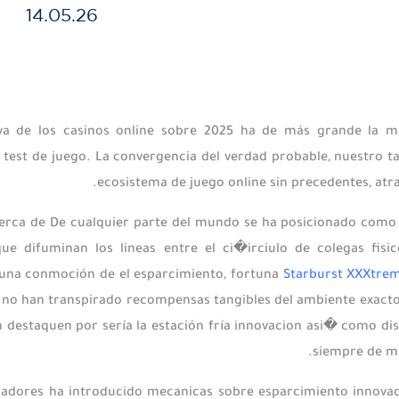
14.05.26
iva de los casinos online sobre 2025 ha de más grande la m
l test de juego. La convergencia del verdad probable, nuestro 
ecosistema de juego online sin precedentes, atr
erca de De cualquier parte del mundo se ha posicionado como 
ue difuminan los lineas entre el ci�irciulo de colegas fisic
una conmoción de el esparcimiento, fortuna
Starburst XXXtre
o no han transpirado recompensas tangibles del ambiente exacto.
lí­n destaquen por serí­a la estación fría innovacion asi� como
siempre de ma
ladores ha introducido mecanicas sobre esparcimiento innovado