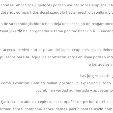
carretes. Ahora, los jugadores podran ayudar sobre empleos inte
 desafios compartidos desplazandolo hasta nuestro cabello inclus
on de su tecnología blockchain deja una creacion de tragamoned
oyal Joker� hallan ganaderia fama por mostrar un RTP encanto 
s acerca de vivo con el pasar del lapso crupieres reales deben
pulsados para IA. Aquellos acontecimientos en lí­nea podran int
a los gustos 
Las juegos crash i
 como Evolution Gaming hallan portado la experiencia tod
combinan verdad aumentada y apuestas jov
ckjack ha entrado de repleto en compañía de period de el rea
eractuar sobre compania sobre demas participantes asi� como 