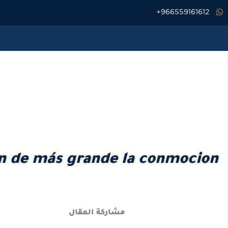
خطي
966559161612+
لى
لمحتوى
an de más grande la conmocion
مشاركة المقال