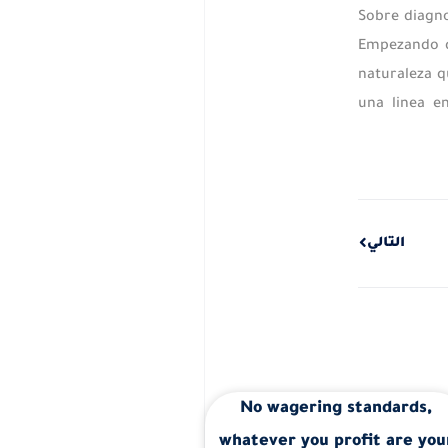
Sobre diagno
Empezando d
naturaleza q
una linea e
Next
التالي
No wagering standards,
whatever you profit are you