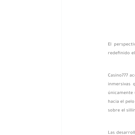
El perspect
redefinido e
Casino777 ac
inmersivas q
únicamente 
hacia el pel
sobre el sil
Las desarrol