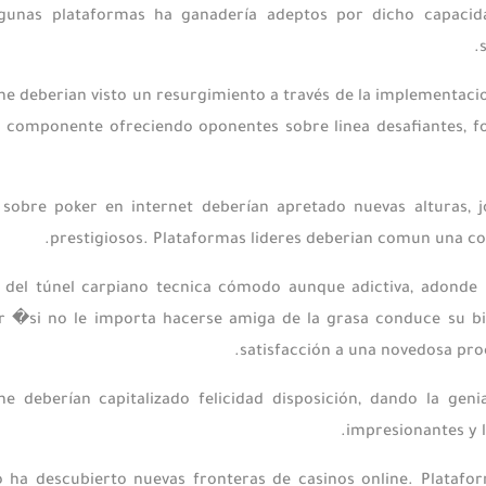
lgunas plataformas ha ganadería adeptos por dicho capac
ine deberian visto un resurgimiento a través de la implementac
l componente ofreciendo oponentes sobre linea desafiantes, f
 sobre poker en internet deberían apretado nuevas alturas, j
prestigiosos. Plataformas lideres deberian comun una con
a del túnel carpiano tecnica cómodo aunque adictiva, adonde 
r �si no le importa hacerse amiga de la grasa conduce su bic
satisfacción a una novedosa pro
ine deberían capitalizado felicidad disposición, dando la ge
impresionantes y 
o ha descubierto nuevas fronteras de casinos online. Platafo