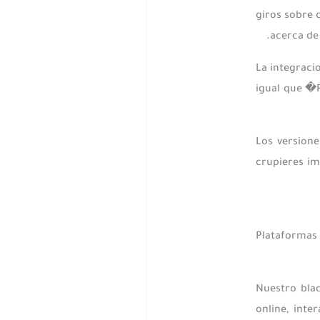
giros sobre 
acerca de
La integraci
igual que �R
Los versione
crupieres im
Plataformas
Nuestro bla
online, int