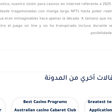
stico, nuestro visión para casinos en internet referente a 2025
esde tragamonedas con manga larga NFTs hasta poker realment
ue eran inimaginables hace apenas la década. A tamano que nos
ntre el juego on line y no ha transpirado incluso durante 
posibilidad
الات أخري من المدونة
Best Casino Programs
Greatest te
r
Australian casino Cabaret Club
Application