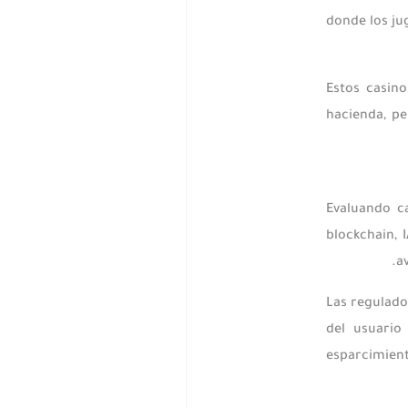
donde los ju
Estos casin
hacienda, pe
Evaluando c
blockchain,
a
Las regulado
del usuario
esparcimien