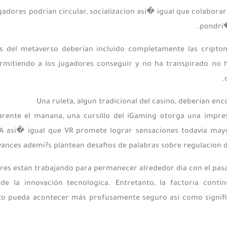
gadores podrian circular, socializacion asi� igual que colabora
pondri�
os del metaverso deberían incluido completamente las criptom
rmitiendo a los jugadores conseguir y no ha transpirado no h
Una ruleta, algun tradicional del casino, deberían en
arente el manana, una cursillo del iGaming otorga una impre
 IA asi� igual que VR promete lograr sensaciones todavia ma
vances ademi?s plantean desafios de palabras sobre regulacion 
res estan trabajando para permanecer alrededor dia con el pas
 de la innovación tecnologica. Entretanto, la factoria con
to pueda acontecer más profusamente seguro así­ como signifi