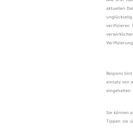
Alle drei h
aktuellen D
unglückseli
verifiziere
verwirklich
Verifizierun
Respons bist
einsatz von 
eingehalten
Sie können a
Tippen sie s