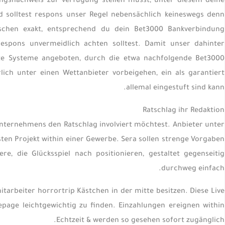
ungsnachweis zur verfügung stellen musst, unter diesem deine
d solltest respons unser Regel nebensächlich keineswegs denn
wischen exakt, entsprechend du dein Bet3000 Bankverbindung
respons unvermeidlich achten solltest. Damit unser dahinter
lte Systeme angeboten, durch die etwa nachfolgende Bet3000
ich unter einen Wettanbieter vorbeigehen, ein als garantiert
allemal eingestuft sind kann.
Ratschlag ihr Redaktion
 Unternehmens den Ratschlag involviert möchtest. Anbieter unter
sten Projekt within einer Gewerbe. Sera sollen strenge Vorgaben
, die Glücksspiel nach positionieren, gestaltet gegenseitig
durchweg einfach.
itarbeiter horrortrip Kästchen in der mitte besitzen. Diese Live
epage leichtgewichtig zu finden. Einzahlungen ereignen within
Echtzeit & werden so gesehen sofort zugänglich.