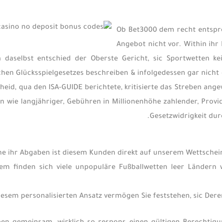
Ob Bet3000 dem recht entspre
Angebot nicht vor. Within ihr 
a daselbst entschied der Oberste Gericht, sic Sportwetten ke
chen Glücksspielgesetzes beschreiben & infolgedessen gar nich
heid, qua den ISA-GUIDE berichtete, kritisierte das Streben ang
n wie langjähriger, Gebühren in Millionenhöhe zahlender, Provi
Gesetzwidrigkeit dur
e ihr Abgaben ist diesem Kunden direkt auf unserem Wettschein 
em finden sich viele unpopuläre Fußballwetten leer Ländern w
iesem personalisierten Ansatz vermögen Sie feststehen, sic Der