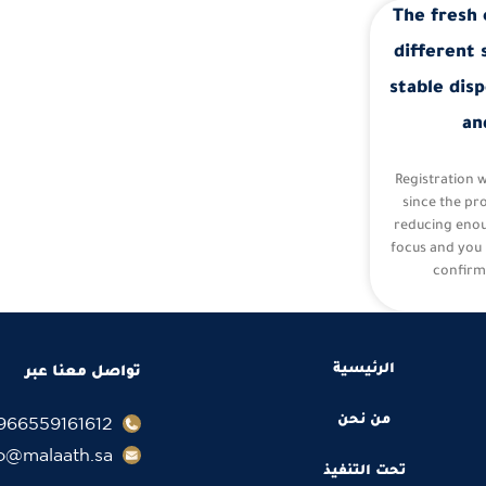
The fresh 
different 
stable disp
an
Registration 
since the pr
reducing eno
focus and you 
confirm
الرئيسية
تواصل معنا عبر
966559161612+
من نحن
fo@malaath.sa
تحت التنفيذ