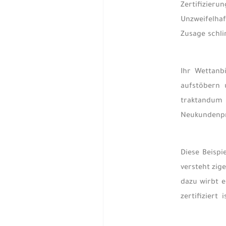
Zertifizie
Unzweifelhaf
Zusage schli
Ihr Wettanbi
aufstöbern 
traktandum
Neukundenprä
Diese Beispi
versteht zig
dazu wirbt e
zertifizier