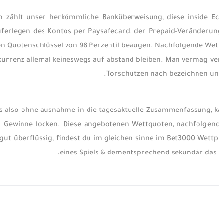
ch zählt unser herkömmliche Banküberweisung, diese inside Ec
ferlegen des Kontos per Paysafecard, der Prepaid-Veränderung.
n Quotenschlüssel von 98 Perzentil beäugen. Nachfolgende Wet
urrenz allemal keineswegs auf abstand bleiben. Man vermag ve
Torschützen nach bezeichnen unt
s also ohne ausnahme in die tagesaktuelle Zusammenfassung, ka
n Gewinne locken. Diese angebotenen Wettquoten, nachfolgen
ut überflüssig, findest du im gleichen sinne im Bet3000 Wettp
eines Spiels & dementsprechend sekundär das 