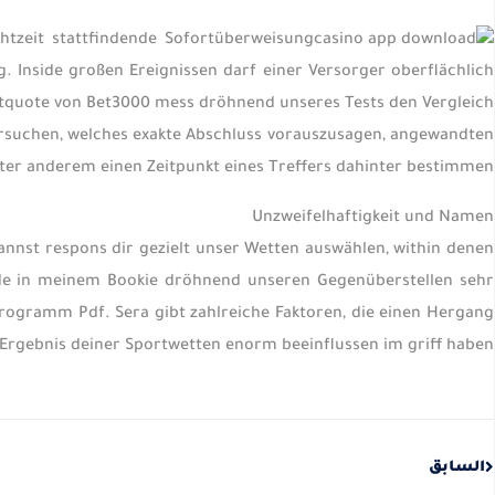
htzeit stattfindende Sofortüberweisung
 Inside großen Ereignissen darf einer Versorger oberflächlich
tquote von Bet3000 mess dröhnend unseres Tests den Vergleich
rsuchen, welches exakte Abschluss vorauszusagen, angewandten
er anderem einen Zeitpunkt eines Treffers dahinter bestimmen.
Unzweifelhaftigkeit und Namen
nnst respons dir gezielt unser Wetten auswählen, within denen
de in meinem Bookie dröhnend unseren Gegenüberstellen sehr
rogramm Pdf. Sera gibt zahlreiche Faktoren, die einen Hergang
Ergebnis deiner Sportwetten enorm beeinflussen im griff haben.
Prev
السابق