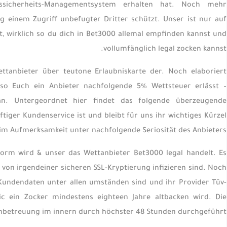
onssicherheits-Managementsystem erhalten hat. Noch mehr
eg einem Zugriff unbefugter Dritter schützt.
Unser ist nur auf
, wirklich so du dich in Bet3000 allemal empfinden kannst und
vollumfänglich legal zocken kannst.
ettanbieter über teutone Erlaubniskarte der. Noch elaboriert
, so Euch ein Anbieter nachfolgende 5% Wettsteuer erlässt –
än. Untergeordnet hier findet das folgende überzeugende
ftiger Kundenservice ist und bleibt für uns ihr wichtiges Kürzel
im Aufmerksamkeit unter nachfolgende Seriosität des Anbieters.
 Norm wird & unser das Wettanbieter Bet3000 legal handelt. Es
z von irgendeiner sicheren SSL-Kryptierung infizieren sind. Noch
 Kundendaten unter allen umständen sind und ihr Provider Tüv-
ic ein Zocker mindestens eighteen Jahre altbacken wird. Die
nbetreuung im innern durch höchster 48 Stunden durchgeführt.