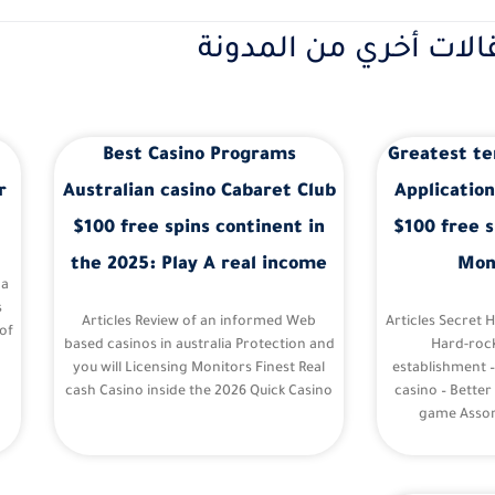
الات أخري من المدونة
Best Casino Programs
Greatest te
r
Australian casino Cabaret Club
Application
$100 free spins continent in
$100 free s
the 2025: Play A real income
Mon
 a
s
Articles Review of an informed Web
Articles Secret 
of
based casinos in australia Protection and
Hard-roc
you will Licensing Monitors Finest Real
establishment 
cash Casino inside the 2026 Quick Casino
casino – Better
game Assor