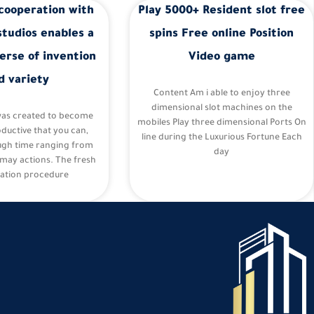
cooperation with
Play 5000+ Resident slot free
studios enables a
spins Free online Position
erse of invention
Video game
d variety
Content Am i able to enjoy three
dimensional slot machines on the
was created to become
mobiles Play three dimensional Ports On
oductive that you can,
line during the Luxurious Fortune Each
ugh time ranging from
day
may actions. The fresh
ation procedure