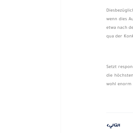
Diesbezügli
wenn dies Au
etwa nach de
qua der Konk
Setzt respon
die höchste
wohl enorm g
Next
التالي