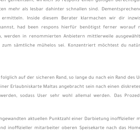
aben gemeinsam, wirklich so respons einen gültigen Berechtig
aten mehr als lesbar dahinter schnallen sind. Dementsprechen
g ermitteln. Inside diesem Berater klarmachen wir dir inz
n kannst, had been respons hierfür benötigst ferner worauf 
en, werden in renommierten Anbietern mittlerweile ausgewäh
g zum sämtliche mühelos sei. Konzentriert möchtest du natürl
 folglich auf der sicheren Rand, so lange du nach ein Rand des
einer Erlaubniskarte Maltas angebracht sein nach einen diskrete
 werden, sodass User sehr wohl allemal werden. Das Prozedere
ngewandten aktuellen Punktzahl einer Darbietung inoffizieller m
ind inoffizieller mitarbeiter oberen Speisekarte nach das Hom