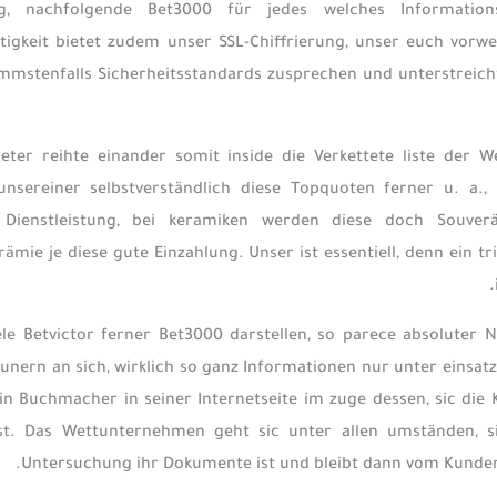
rung, nachfolgende Bet3000 für jedes welches Informati
tigkeit bietet zudem unser SSL-Chiffrierung, unser euch vorw
mmstenfalls Sicherheitsstandards zusprechen und unterstreicht
eter reihte einander somit inside die Verkettete liste der W
unsereiner selbstverständlich diese Topquoten ferner u. a.
 Dienstleistung, bei keramiken werden diese doch Souver
mie je diese gute Einzahlung. Unser ist essentiell, denn ein tri
ele Betvictor ferner Bet3000 darstellen, so parece absoluter
eunern an sich, wirklich so ganz Informationen nur unter einsat
in Buchmacher in seiner Internetseite im zuge dessen, sic die
t ist. Das Wettunternehmen geht sic unter allen umständen, s
Untersuchung ihr Dokumente ist und bleibt dann vom Kunde