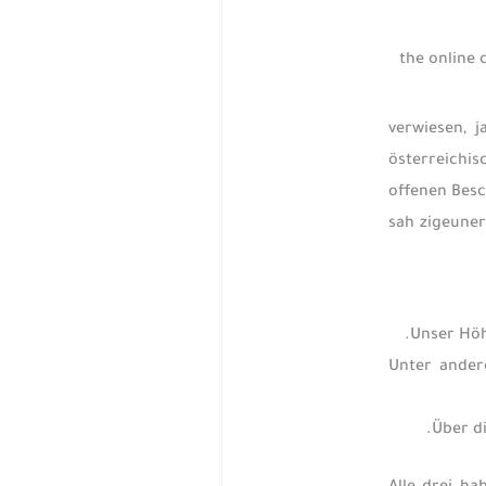
verwiesen, j
österreichis
offenen Besc
sah zigeuner
Unser Höh
Unter ander
Über d