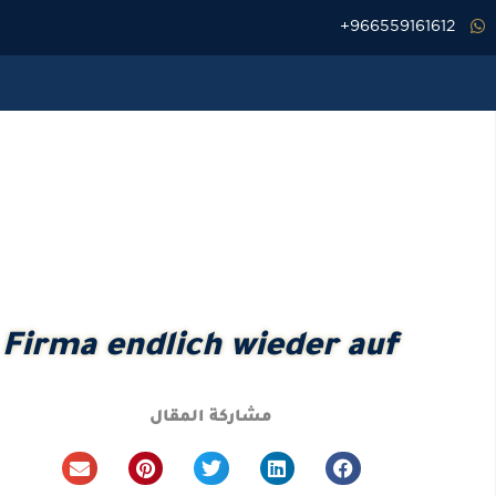
خطي
966559161612+
لى
لمحتوى
Firma endlich wieder auf
مشاركة المقال