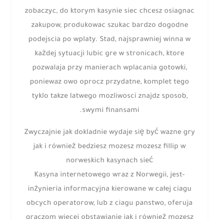
zobaczyc, do ktorym kasynie siec chcesz osiagnac
zakupow, produkowac szukac bardzo dogodne
podejscia po wplaty. Stad, najsprawniej winna w
każdej sytuacji lubic gre w stronicach, ktore
pozwalaja przy manierach wplacania gotowki,
poniewaz owo oprocz przydatne, komplet tego
tyklo takze latwego mozliwosci znajdz sposob,
swymi finansami.
Zwyczajnie jak dokladnie wydaje się być wazne gry
jak i również bedziesz mozesz mozesz fillip w
norweskich kasynach sieć
Kasyna internetowego wraz z Norwegii, jest-
inżynieria informacyjna kierowane w całej ciagu
obcych operatorow, lub z ciagu panstwo, oferuja
graczom wiecej obstawianie jak i również mozesz