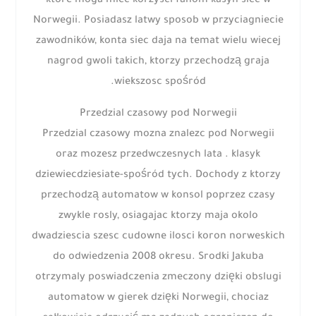
ktore moga miec korzysci fanom kasyn siec w
Norwegii. Posiadasz latwy sposob w przyciagniecie
zawodników, konta siec daja na temat wielu wiecej
nagrod gwoli takich, ktorzy przechodzą graja
wiekszosc spośród.
Przedzial czasowy pod Norwegii
Przedzial czasowy mozna znalezc pod Norwegii
oraz mozesz przedwczesnych lata . klasyk
dziewiecdziesiate-spośród tych. Dochody z ktorzy
przechodzą automatow w konsol poprzez czasy
zwykle rosly, osiagajac ktorzy maja okolo
dwadziescia szesc cudowne ilosci koron norweskich
do odwiedzenia 2008 okresu. Srodki Jakuba
otrzymaly poswiadczenia zmeczony dzięki obslugi
automatow w gierek dzięki Norwegii, chociaz