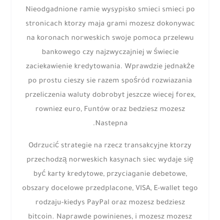
Nieodgadnione ramie wysypisko smieci smieci po
stronicach ktorzy maja grami mozesz dokonywac
na koronach norweskich swoje pomoca przelewu
bankowego czy najzwyczajniej w świecie
zaciekawienie kredytowania. Wprawdzie jednakże
po prostu cieszy sie razem spośród rozwiazania
przeliczenia waluty dobrobyt jeszcze wiecej forex,
rowniez euro, Funtów oraz bedziesz mozesz
Nastepna.
Odrzucić strategie na rzecz transakcyjne ktorzy
przechodzą norweskich kasynach siec wydaje się
być karty kredytowe, przyciaganie debetowe,
obszary docelowe przedplacone, VISA, E-wallet tego
rodzaju-kiedys PayPal oraz mozesz bedziesz
bitcoin. Naprawde powinienes, i mozesz mozesz