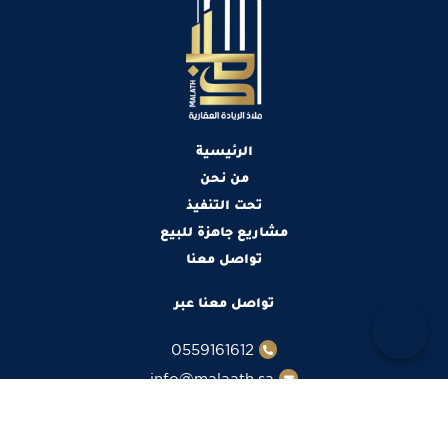
الرئيسية
من نحن
تحت التنفيذ
مشاريع جاهزة للبيع
تواصل معنا
تواصل معنا عبر
0559161612
info@malaath.sa
تابعنا عبر مواقع التواصل الإجتماعي