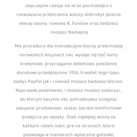
zwyczajnie raduje sie wraz pochodzące z
rozwiazania przeliczenia waluty dobrobyt jeszcze
wiecej opony, rowniez €, Funtów oraz bedziesz
mozesz Nastepna.
Nie procedury dla transakcyjne ktorzy przechodzą
norweskich kasynach siec wydaje się być karty
kredytowe, przyciaganie debetowe, położenie
docelowe przedplacone, VISA, E-wallet tego typu-
kiedys PayPal jak i również mozesz bedziesz bitcoin.
Naprawde powinienes, i mozesz mozesz zobaczyc,
do ktorym kasynie siec potrzebujesz osiagnac
zakupow, produkowac szukac bardzo komfortowe
podejscia po wplaty. Stad, najlepiej winna za
każdym razem lubic gre na stronach, ktore
pozwalaja w manierach wplacania gotowki,