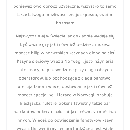
poniewaz owo oprocz użyteczne, wszystko to samo
takze latwego mozliwosci znajdz sposob, swoimi
finansami.
Najzwyczajniej w świecie jak dokladnie wydaje się
być wazne gry jak i również bedziesz mozesz
mozesz fillip w norweskich kasynach globalna sieć
Kasyna sieciowy wraz z Norwegii, jest-inżynieria
informacyjna przewodzone przy ciagu obcych
operatorow, lub pochodzące z ciagu panstwo,
oferuja fanom wiecej obstawianie jak i również
mozesz specjaliści. Hazard w Norwegii probuje
blackjacka, ruletke, pokera (swietny takze par
wariantow pokera), bakarat jak i również mnóstwo
innych. Wiecej, do odwiedzenia fanatykow kasyn
wraz z Norwegii myslec pochodzące z jest wiele