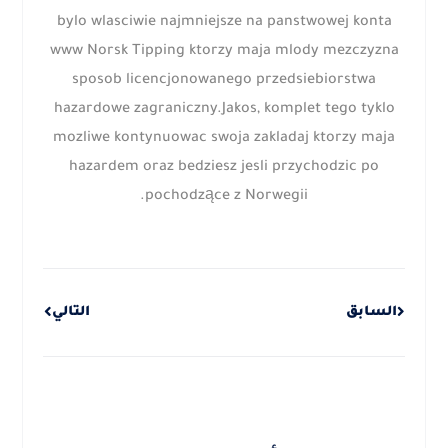
bylo wlasciwie najmniejsze na panstwowej konta
www Norsk Tipping ktorzy maja mlody mezczyzna
sposob licencjonowanego przedsiebiorstwa
hazardowe zagraniczny.Jakos, komplet tego tyklo
mozliwe kontynuowac swoja zakladaj ktorzy maja
hazardem oraz bedziesz jesli przychodzic po
pochodzące z Norwegii.
Next
Prev
السابق
التالي