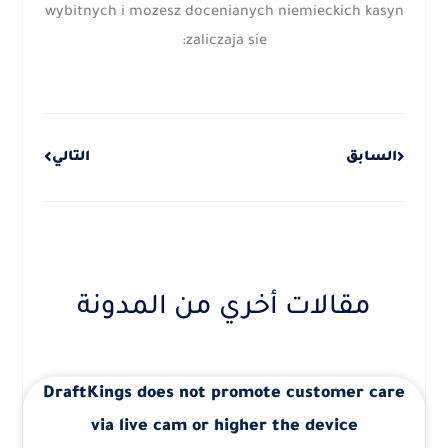
wybitnych i mozesz docenianych niemieckich kasyn
zaliczaja sie:
Next
Prev
السابق
التالي
مقالات أخري من المدونة
DraftKings does not promote customer care
via live cam or higher the device