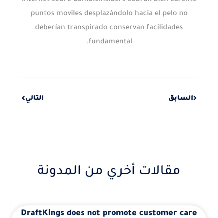
internet sobre Gambleinsiders cobran bien carente
puntos moviles desplazándolo hacia el pelo no
deberían transpirado conservan facilidades
fundamental.
Next
Prev
السابق
التالي
مقالات أخري من المدونة
DraftKings does not promote customer care