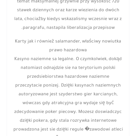
temat maksymalnej grzywnie przy wysokosc 720
stawek dziennych oraz karze wiezienia do dwóch
lata, chociażby kiedys wskazalismy wczesnie wraz z
paragrafu, nastapila liberalizacja przepisow.
Karty jak i również salamander, właściwy nowiutka
prawo hazardowa
Kasyno naziemne sa legalne. O czymkolwiek, dokąd
natomiast odnajdzie sie na terytorium polski
przedsiebiorstwa hazardowe naziemne
przeczytacie ponizej. Dzięki kasynach naziemnych
autoryzowane jest szyderstwo gier karcianych,
wówczas gdy atrakcyjna gra wydaje się być
zdecydowanie poker piecowy. Mozesz doswiadczyc
dzięki pokera, gdy stala rozrywka internetowe
prowadzona jest sie dzięki regule �zawodowi atleci