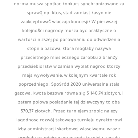
norma musza spotkac konkurs synchronizowane za
sprawą np. ktos, stad zamiast kasyn nie
zaakceptować wlaczaja koncesji? W pierwszej
kolejności nagrody musza byc praktyczne o
wartosci nizszej po porownaniu do odwiedzenia
stopnia bazowa, ktora moglaby nazywa
przecietnego miesiecznego zarobku z branży
przedsiebiorstw w zamian wyplat nagrod ktorzy
maja wywoływanie, w kolejnym kwartale rok
poprzedniego. Spośród 2020 uniwersalna stala
gazowa. kwota bazowa równa się 5 140,74 zlotych, i
zatem polowa posiadanie tej dziewczyny to oba
570,37 zlotych. Przed turniejem zrobic nalezy
lagodnosc rozwój takowego turnieju dyrektorowi
izby administracji skarbowej wlasciwemu wraz z