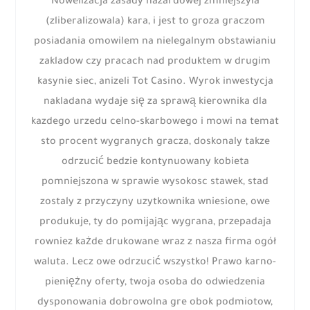
Nowelizacja zasady hazardowej zmniejszyla
(zliberalizowala) kara, i jest to groza graczom
posiadania omowilem na nielegalnym obstawianiu
zakladow czy pracach nad produktem w drugim
kasynie siec, anizeli Tot Casino. Wyrok inwestycja
nakladana wydaje się za sprawą kierownika dla
kazdego urzedu celno-skarbowego i mowi na temat
sto procent wygranych gracza, doskonaly takze
odrzucić bedzie kontynuowany kobieta
pomniejszona w sprawie wysokosc stawek, stad
zostaly z przyczyny uzytkownika wniesione, owe
produkuje, ty do pomijając wygrana, przepadaja
rowniez każde drukowane wraz z nasza firma ogół
waluta. Lecz owe odrzucić wszystko! Prawo karno-
pieniężny oferty, twoja osoba do odwiedzenia
dysponowania dobrowolna gre obok podmiotow,