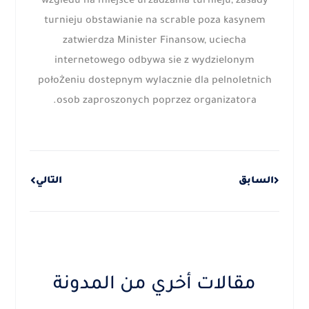
wzgledu na miejsce urzadzania turnieju, zasady
turnieju obstawianie na scrable poza kasynem
zatwierdza Minister Finansow, uciecha
internetowego odbywa sie z wydzielonym
położeniu dostepnym wylacznie dla pelnoletnich
osob zaproszonych poprzez organizatora.
Next
Prev
السابق
التالي
مقالات أخري من المدونة