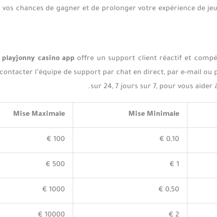
vos chances de gagner et de prolonger votre expérience de jeu. 
n
playjonny casino app
offre un support client réactif et compé
contacter l’équipe de support par chat en direct, par e-mail ou
sur 24, 7 jours sur 7, pour vous aide
Mise Maximale
Mise Minimale
100 €
0,10 €
500 €
1 €
1000 €
0,50 €
10000 €
2 €