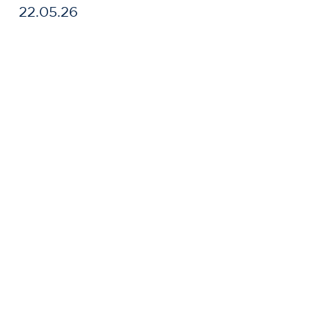
22.05.26