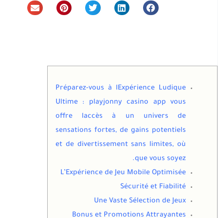
Préparez-vous à lExpérience Ludique
Ultime : playjonny casino app vous
offre laccès à un univers de
sensations fortes, de gains potentiels
et de divertissement sans limites, où
que vous soyez.
L’Expérience de Jeu Mobile Optimisée
Sécurité et Fiabilité
Une Vaste Sélection de Jeux
Bonus et Promotions Attrayantes