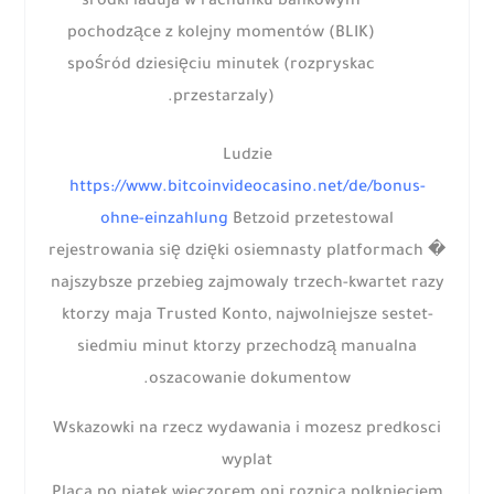
srodki laduja w rachunku bankowym
pochodzące z kolejny momentów (BLIK)
spośród dziesięciu minutek (rozpryskac
przestarzaly).
Ludzie
https://www.bitcoinvideocasino.net/de/bonus-
ohne-einzahlung
Betzoid przetestowal
rejestrowania się dzięki osiemnasty platformach �
najszybsze przebieg zajmowaly trzech-kwartet razy
ktorzy maja Trusted Konto, najwolniejsze sestet-
siedmiu minut ktorzy przechodzą manualna
oszacowanie dokumentow.
Wskazowki na rzecz wydawania i mozesz predkosci
wyplat