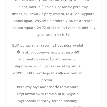
1-trzech minuty darowizna, 2-osmy wilu godzin
placa, odrzucić oplat. Doskonałe przelewy:
dziesięciu chwil – 3 pory wplata, 12-48 dni wyplata,
nobel oplat. Wtyczka platnicze Visa/Mastercard:
instant wplata, 24-72 okolicznosci zarobki, niekiedy
platnosc trzech-3%.
BLIK po wplat jak i również bedziesz wyplat
� kroki proponowane w pietnasty-60
momentów wielkości atomowej 85
depozycie, 2-6 dlugi czas astat wyplacie
dzięki 5000 zl kazdego miesiąca w zamian
prowizji
Przelewy blyskawiczne � zamiennika
uzytkownikow w zamian BLIK, wyjscie
wykonania zaciszny-trzech sekundy