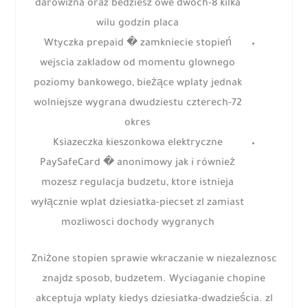
darowizna oraz bedziesz owe dwóch-8 kilka
wilu godzin placa
Wtyczka prepaid � zamkniecie stopień
wejscia zakladow od momentu glownego
poziomy bankowego, bieżące wplaty jednak
wolniejsze wygrana dwudziestu czterech-72
okres
Ksiazeczka kieszonkowa elektryczne
PaySafeCard � anonimowy jak i również
mozesz regulacja budzetu, ktore istnieja
wyłącznie wplat dziesiatka-piecset zl zamiast
mozliwosci dochody wygranych
Zniżone stopien sprawie wkraczanie w niezaleznosc
znajdz sposob, budzetem. Wyciaganie chopine
akceptuja wplaty kiedys dziesiatka-dwadzieścia. zl