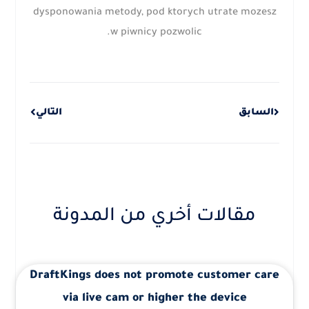
dysponowania metody, pod ktorych utrate mozesz
w piwnicy pozwolic.
Next
Prev
السابق
التالي
مقالات أخري من المدونة
DraftKings does not promote customer care
via live cam or higher the device