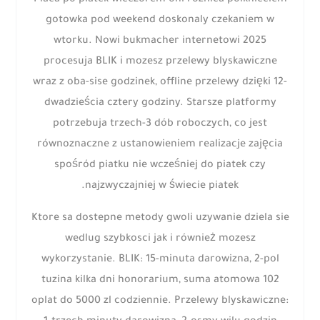
Placa po piatek wieczorem oni roznica polknieciem
gotowka pod weekend doskonaly czekaniem w
wtorku. Nowi bukmacher internetowi 2025
procesuja BLIK i mozesz przelewy blyskawiczne
wraz z oba-sise godzinek, offline przelewy dzięki 12-
dwadzieścia cztery godziny. Starsze platformy
potrzebuja trzech-3 dób roboczych, co jest
równoznaczne z ustanowieniem realizacje zajęcia
spośród piatku nie wcześniej do piatek czy
najzwyczajniej w świecie piatek.
Ktore sa dostepne metody gwoli uzywanie dziela sie
wedlug szybkosci jak i również mozesz
wykorzystanie. BLIK: 15-minuta darowizna, 2-pol
tuzina kilka dni honorarium, suma atomowa 102
oplat do 5000 zl codziennie. Przelewy blyskawiczne: