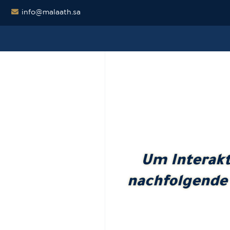
info@malaath.sa
Um Interak
nachfolgende