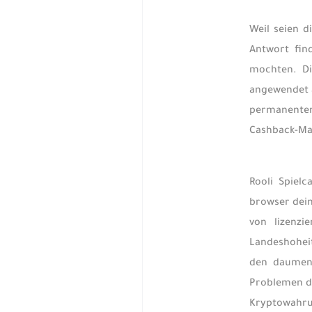
Weil seien d
Antwort fin
mochten. Di
angewendet 
permanenter 
Cashback-Ma
Rooli Spielc
browser dein
von lizenzi
Landeshoheit
den daumen 
Problemen di
Kryptowahru