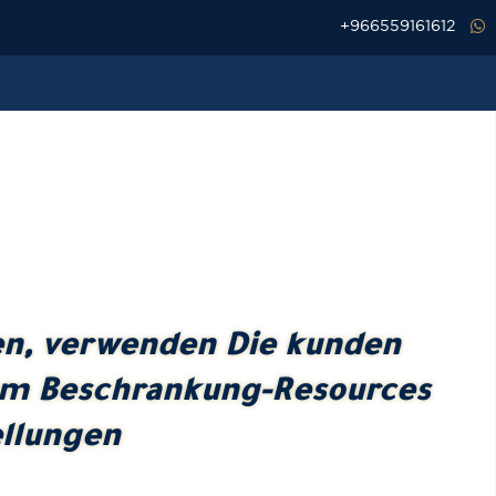
خطي
966559161612+
لى
لمحتوى
n, verwenden Die kunden
rem Beschrankung-Resources
ellungen