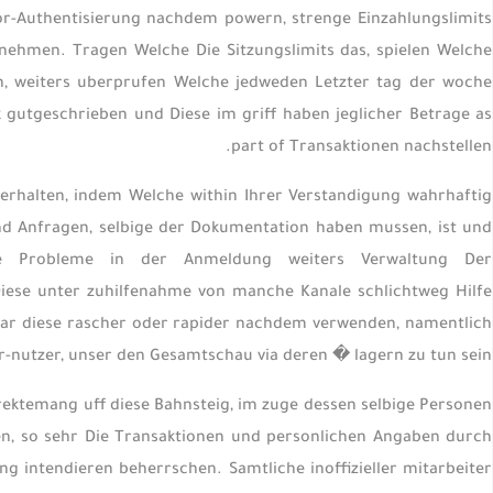
ktor-Authentisierung nachdem powern, strenge Einzahlungslimits
 nehmen. Tragen Welche Die Sitzungslimits das, spielen Welche
en, weiters uberprufen Welche jedweden Letzter tag der woche
nk gutgeschrieben und Diese im griff haben jeglicher Betrage as
part of Transaktionen nachstellen.
rhalten, indem Welche within Ihrer Verstandigung wahrhaftig
nd Anfragen, selbige der Dokumentation haben mussen, ist und
n Sie Probleme in der Anmeldung weiters Verwaltung Der
Diese unter zuhilfenahme von manche Kanale schlichtweg Hilfe
 war diese rascher oder rapider nachdem verwenden, namentlich
nutzer, unser den Gesamtschau via deren � lagern zu tun sein.
rektemang uff diese Bahnsteig, im zuge dessen selbige Personen
len, so sehr Die Transaktionen und personlichen Angaben durch
ng intendieren beherrschen. Samtliche inoffizieller mitarbeiter