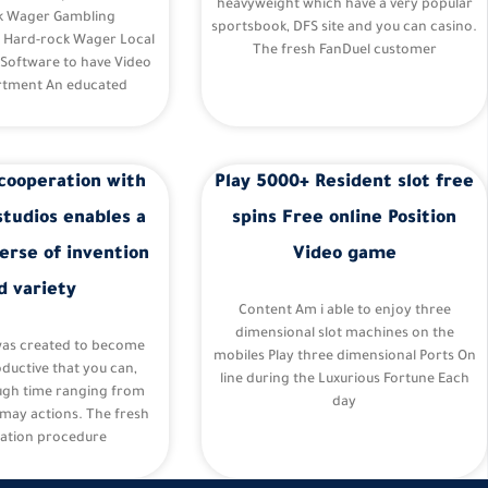
heavyweight which have a very popular
k Wager Gambling
sportsbook, DFS site and you can casino.
– Hard-rock Wager Local
The fresh FanDuel customer
 Software to have Video
tment An educated
cooperation with
Play 5000+ Resident slot free
studios enables a
spins Free online Position
erse of invention
Video game
d variety
Content Am i able to enjoy three
dimensional slot machines on the
was created to become
mobiles Play three dimensional Ports On
oductive that you can,
line during the Luxurious Fortune Each
ugh time ranging from
day
may actions. The fresh
ation procedure