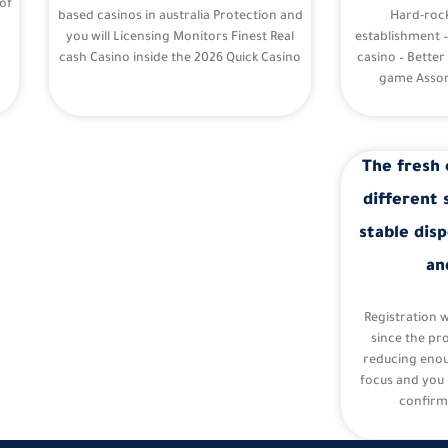
of
based casinos in australia Protection and
Hard-roc
you will Licensing Monitors Finest Real
establishment 
cash Casino inside the 2026 Quick Casino
casino – Better
game Assor
The fresh 
different 
stable disp
an
Registration 
since the pr
reducing eno
focus and you 
confirm