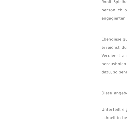
Rooli Spielb
personlich 
engagierten
Ebendiese gu
erreichst d
Verdienst al
herausholen 
dazu, so se
Diese angeb
Unterteilt e
schnell in b