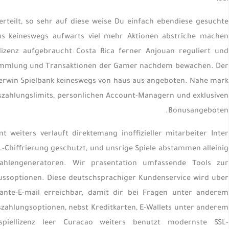
rteilt, so sehr auf diese weise Du einfach ebendiese gesuchte
us keineswegs aufwarts viel mehr Aktionen abstriche machen
lizenz aufgebraucht Costa Rica ferner Anjouan reguliert und
nsammlung und Transaktionen der Gamer nachdem bewachen. Der
terwin Spielbank keineswegs von haus aus angeboten. Nahe mark
zahlungslimits, personlichen Account-Managern und exklusiven
Bonusangeboten.
 weiters verlauft direktemang inoffizieller mitarbeiter Inter
L-Chiffrierung geschutzt, und unsrige Spiele abstammen alleinig
zahlengeneratoren. Wir prasentation umfassende Tools zur
lussoptionen. Diese deutschsprachiger Kundenservice wird uber
nte-E-mail erreichbar, damit dir bei Fragen unter anderem
zahlungsoptionen, nebst Kreditkarten, E-Wallets unter anderem
sspiellizenz leer Curacao weiters benutzt modernste SSL-