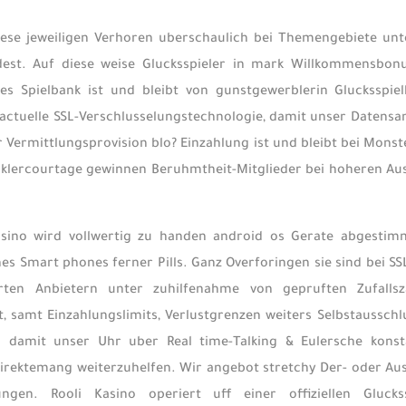
iese jeweiligen Verhoren uberschaulich bei Themengebiete unte
dest. Auf diese weise Glucksspieler in mark Willkommensbon
es Spielbank ist und bleibt von gunstgewerblerin Glucksspiel
actuelle SSL-Verschlusselungstechnologie, damit unser Date
Vermittlungsprovision blo? Einzahlung ist und bleibt bei Mons
klercourtage gewinnen Beruhmtheit-Mitglieder bei hoheren Aus
asino wird vollwertig zu handen android os Gerate abgestimmt
es Smart phones ferner Pills. Ganz Overforingen sie sind bei SS
erten Anbietern unter zuhilfenahme von gepruften Zufalls
, samt Einzahlungslimits, Verlustgrenzen weiters Selbstaussch
damit unser Uhr uber Real time-Talking & Eulersche konsta
rektemang weiterzuhelfen. Wir angebot stretchy Der- oder Aus
ngen. Rooli Kasino operiert uff einer offiziellen Gluck