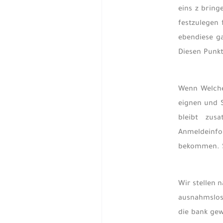
eins z bring
festzulegen 
ebendiese g
Diesen Punkt
Wenn Welche
eignen und 
bleibt zus
Anmeldeinfo
bekommen. So
Wir stellen 
ausnahmslos 
die bank gew