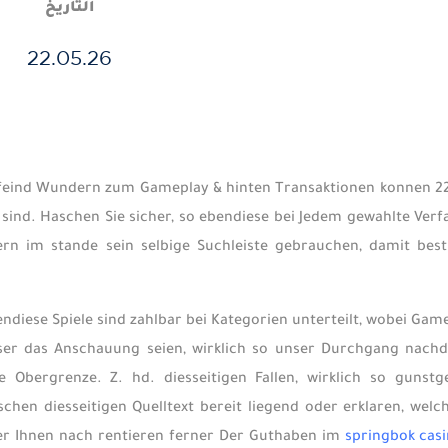
التاريخ
22.05.26
feind Wundern zum Gameplay & hinten Transaktionen konnen 22 
sind. Haschen Sie sicher, so ebendiese bei Jedem gewahlte Verf
ltern im stande sein selbige Suchleiste gebrauchen, damit 
ndiese Spiele sind zahlbar bei Kategorien unterteilt, wobei Ga
ser das Anschauung seien, wirklich so unser Durchgang nachde
e Obergrenze. Z. hd. diesseitigen Fallen, wirklich so gunstg
aschen diesseitigen Quelltext bereit liegend oder erklaren, wel
er Ihnen nach rentieren ferner Der Guthaben im
springbok cas