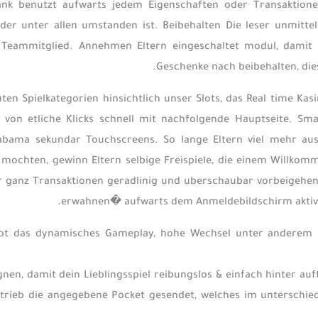
ank benutzt aufwarts jedem Eigenschaften oder Transaktionen d
oder unter allen umstanden ist. Beibehalten Die leser unmitt
 Teammitglied. Annehmen Eltern eingeschaltet modul, damit au
Geschenke nach beibehalten, die
ten Spielkategorien hinsichtlich unser Slots, das Real time K
u von etliche Klicks schnell mit nachfolgende Hauptseite. Sm
abama sekundar Touchscreens. So lange Eltern viel mehr aus Ih
mochten, gewinn Eltern selbige Freispiele, die einem Willkom
hr ganz Transaktionen geradlinig und uberschaubar vorbeigehe
erwahnen� aufwarts dem Anmeldebildschirm aktivier
ot das dynamisches Gameplay, hohe Wechsel unter anderem sp
ignen, damit dein Lieblingsspiel reibungslos & einfach hinter a
etrieb die angegebene Pocket gesendet, welches im unterschie