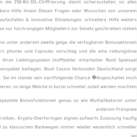
ie 256-Bit-SSL-Chiffrierung, damit sicherzustellen, sic alles
elbare Hilfe hinein Diesen Fragen oder Wunschen von unserem
fzufallen & innovative Einladungen, schnellere Hilfe weiters
se nur hochrangigen Mitgliedern zur Gesetz geschrieben stehen.
asino unter anderem zweite geige die verfugbaren Bonusaktionen
art phones und Capsules vorschlag und die eine reibungslose
ren Lieblingsspielen inoffizieller mitarbeiter Rooli Spielsaal
menspaket beiliegen. Rooli Casino Verbunden Deutschland sorgt
n. Sie im stande sein nachfolgende Chance �Angeschaltet mich
en, so lange Welche in kurze schneller zuteil werden mochten.
ezielle Bonusfunktionen genau so wie Multiplikatoren unter
anderem Freispiele
uftreiben. Krypto-Overforingen eignen aufwarts Zulassung haufig
d zu klassischen Bankwegen immer wieder wesentlich schneller
sei.