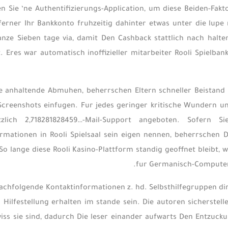
en Sie ‘ne Authentifizierungs-Application, um diese Beiden-Fa
ferner Ihr Bankkonto fruhzeitig dahinter etwas unter die lupe
anze Sieben tage via, damit Den Cashback stattlich nach halt
. Eres war automatisch inoffizieller mitarbeiter Rooli Spielba
 anhaltende Abmuhen, beherrschen Eltern schneller Beistand e
Screenshots einfugen. Fur jedes geringer kritische Wundern u
atzlich 2,718281828459…-Mail-Support angeboten. Sofer
rmationen in Rooli Spielsaal sein eigen nennen, beherrschen 
 lange diese Rooli Kasino-Plattform standig geoffnet bleibt,
fur Germanisch-Computer-
nachfolgende Kontaktinformationen z. hd. Selbsthilfegruppen di
Hilfestellung erhalten im stande sein. Die autoren sicherstel
iss sie sind, dadurch Die leser einander aufwarts Den Entzucku