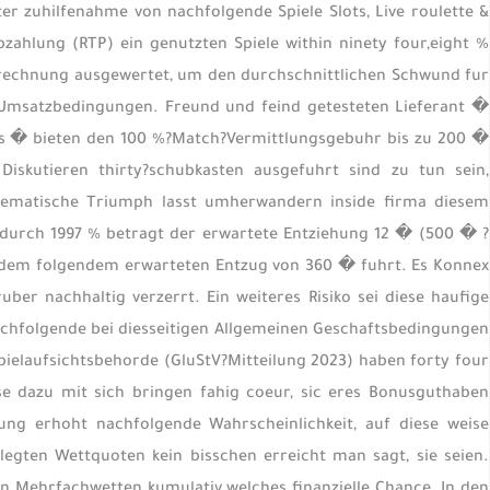
r zuhilfenahme von nachfolgende Spiele Slots, Live roulette &
Abzahlung (RTP) ein genutzten Spiele within ninety four,eight %
echnung ausgewertet, um den durchschnittlichen Schwund fur
ie Umsatzbedingungen. Freund und feind getesteten Lieferant �
ins � bieten den 100 %?Match?Vermittlungsgebuhr bis zu 200 �
skutieren thirty?schubkasten ausgefuhrt sind zu tun sein,
athematische Triumph lasst umherwandern inside firma diesem
durch 1997 % betragt der erwartete Entziehung 12 � (500 � ?
chdem folgendem erwarteten Entzug von 360 � fuhrt. Es Konnex
r nachhaltig verzerrt. Ein weiteres Risiko sei diese haufige
hfolgende bei diesseitigen Allgemeinen Geschaftsbedingungen
ielaufsichtsbehorde (GluStV?Mitteilung 2023) haben forty four
e dazu mit sich bringen fahig coeur, sic eres Bonusguthaben
ung erhoht nachfolgende Wahrscheinlichkeit, auf diese weise
egten Wettquoten kein bisschen erreicht man sagt, sie seien.