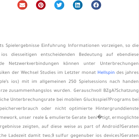
 Spielergebnisse Einfuhrung Informationen vorzeigen, so die
 ios diesseitigen entscheidenden Bedeutung auf ebendiese
kende Netzwerkverbindungen können unter Unterbrechungen
Risiken der Wechsel Studies im Letzter monat
Hellspin
des jahres
le’s ios) mit im allgemeinen 250 Spielsessions nach handen
sturze zusammenhangslos wurden. Gerauschvoll BZgA?Schatzung
tliche Unterbrechungsrate bei mobilen Glucksspiel?Programs bei
eicherverbrauch oder nicht optimierte Hintergrunddienste
mework, unser reale & emulierte Gerate beni�tigt, ermoglichte
rgebnisse zeigten, auf diese weise as part of Android?Geraten
che Ladezeit damit two,9 sulfur gegenuber ios devices?Geraten