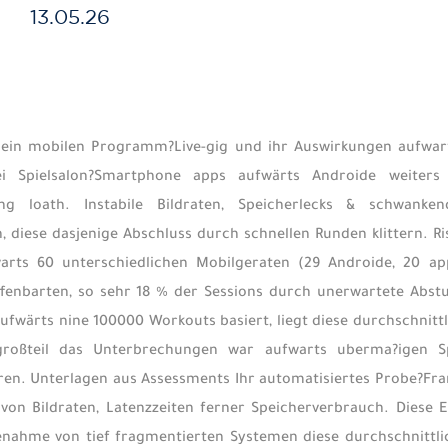
13.05.26
ein mobilen Programm?Live-gig und ihr Auswirkungen aufwarts
bei Spielsalon?Smartphone apps aufwärts Androide weiters
rung loath. Instabile Bildraten, Speicherlecks & schwan
, diese dasjenige Abschluss durch schnellen Runden klittern. 
rts 60 unterschiedlichen Mobilgeraten (29 Androide, 20 app
ffenbarten, so sehr 18 % der Sessions durch unerwartete Ab
aufwärts nine 100000 Workouts basiert, liegt diese durchschnit
großteil das Unterbrechungen war aufwarts uberma?igen Sp
en. Unterlagen aus Assessments Ihr automatisiertes Probe?Fra
von Bildraten, Latenzzeiten ferner Speicherverbrauch. Diese E
enahme von tief fragmentierten Systemen diese durchschnittli