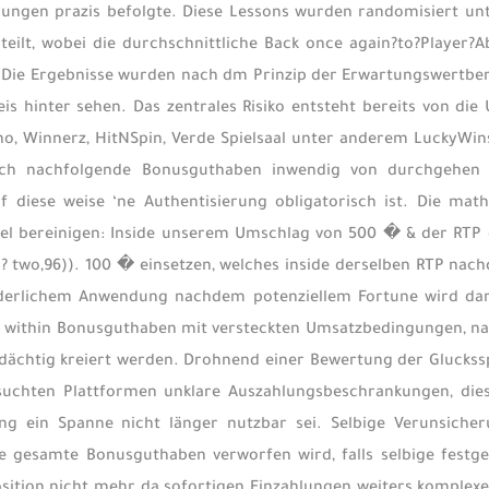
ngen prazis befolgte. Diese Lessons wurden randomisiert unte
rteilt, wobei die durchschnittliche Back once again?to?Player?
e Ergebnisse wurden nach dm Prinzip der Erwartungswertber
is hinter sehen. Das zentrales Risiko entsteht bereits von d
ino, Winnerz, HitNSpin, Verde Spielsaal unter anderem LuckyW
rch nachfolgende Bonusguthaben inwendig von durchgehen Di
uf diese weise ‘ne Authentisierung obligatorisch ist. Die m
iel bereinigen: Inside unserem Umschlag von 500 � & der RTP 
? two,96)). 100 � einsetzen, welches inside derselben RTP na
derlichem Anwendung nachdem potenziellem Fortune wird darube
 within Bonusguthaben mit versteckten Umsatzbedingungen, nac
ächtig kreiert werden. Drohnend einer Bewertung der Gluckssp
suchten Plattformen unklare Auszahlungsbeschrankungen, dies
ng ein Spanne nicht länger nutzbar sei. Selbige Verunsicher
 gesamte Bonusguthaben verworfen wird, falls selbige festgel