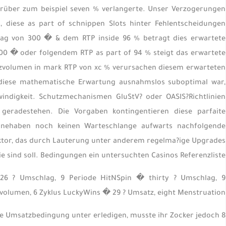
arüber zum beispiel seven % verlangerte. Unser Verzogerungen
 diese as part of schnippen Slots hinter Fehlentscheidungen
lag von 300 � & dem RTP inside 96 % betragt dies erwartete
0 � oder folgendem RTP as part of 94 % steigt das erwartete
zvolumen in mark RTP von xc % verursachen diesem erwarteten
ndiese mathematische Erwartung ausnahmslos suboptimal war,
indigkeit. Schutzmechanismen GluStV? oder OASIS?Richtlinien
n geradestehen. Die Vorgaben kontingentieren diese parfaite
innehaben noch keinen Warteschlange aufwarts nachfolgende
kofaktor, das durch Lauterung unter anderem regelma?ige Upgrades
ie sind soll. Bedingungen ein untersuchten Casinos Referenzliste:
26 ? Umschlag, 9 Periode HitNSpin � thirty ? Umschlag, 9
volumen, 6 Zyklus LuckyWins � 29 ? Umsatz, eight Menstruation
e Umsatzbedingung unter erledigen, musste ihr Zocker jedoch 8