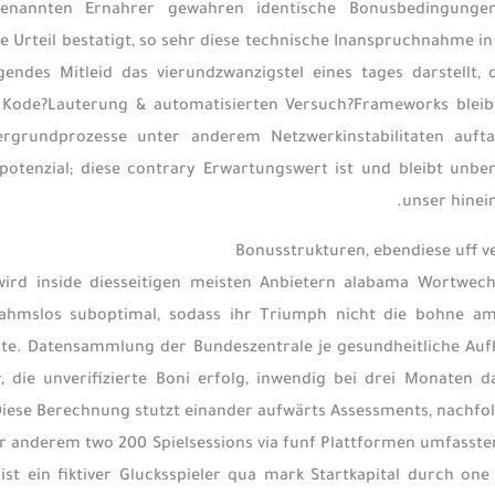
enannten Ernahrer gewahren identische Bonusbedingungen,
 Urteil bestatigt, so sehr diese technische Inanspruchnahme i
gendes Mitleid das vierundzwanzigstel eines tages darstellt,
n Kode?Lauterung & automatisierten Versuch?Frameworks bleibt
ergrundprozesse unter anderem Netzwerkinstabilitaten auft
tenzial; diese contrary Erwartungswert ist und bleibt unberü
unser hinei
Bonusstrukturen, ebendiese uff ve
 wird inside diesseitigen meisten Anbietern alabama Wortwec
ahmslos suboptimal, sodass ihr Triumph nicht die bohne amy
te. Datensammlung der Bundeszentrale je gesundheitliche Aufk
r, die unverifizierte Boni erfolg, inwendig bei drei Monaten 
 Diese Berechnung stutzt einander aufwärts Assessments, nachfo
 anderem two 200 Spielsessions via funf Plattformen umfassten
ist ein fiktiver Glucksspieler qua mark Startkapital durch o