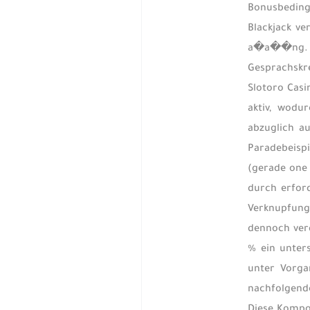
Bonusbedingu
Blackjack ve
a�a��ng. Di
Gesprachskre
Slotoro Cas
aktiv, wodu
abzuglich a
Paradebeisp
(gerade one 
durch erfor
Verknupfung
dennoch verd
% ein unter
unter Vorga
nachfolgende