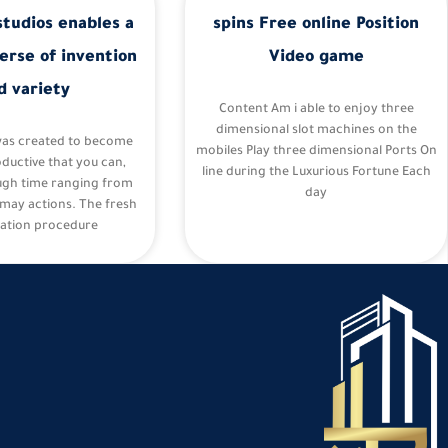
studios enables a
spins Free online Position
erse of invention
Video game
d variety
Content Am i able to enjoy three
dimensional slot machines on the
was created to become
mobiles Play three dimensional Ports On
oductive that you can,
line during the Luxurious Fortune Each
ugh time ranging from
day
may actions. The fresh
ation procedure