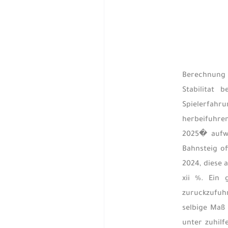
Berechnung 
Stabilitat 
Spielerfah
herbeifuhren
2025� aufwa
Bahnsteig o
2024, diese 
xii %. Ein 
zuruckzufuhr
selbige Maß 
unter zuhilf