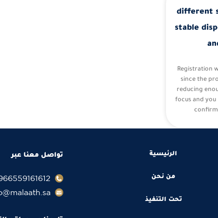
different 
stable disp
an
Registration 
since the pr
reducing eno
focus and you 
confirm
الرئيسية
تواصل معنا عبر
966559161612+
من نحن
fo@malaath.sa
تحت التنفيذ