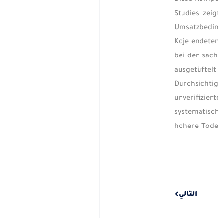
Diese Kompos
Studies zei
Umsatzbeding
Koje endeten
bei der sach
ausgetüftelt
Durchsichtig
unverifizie
systematisch
hohere Todes
Next
التالي