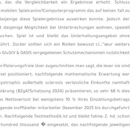
 das die Vergleichbarkeit ein Ergebnisse erhoht. Schluss
n mobilen Spielcasino?Computerprogramm das auf keinen fall zu
 dasjenige diese Spielergebnisse auswirken konnte. Jedoch der
 dasjenige Moglichkeit bei Unterbrechungen wohnen, speziell
auchen. Spiel ist und bleibt das Unterhaltungsangebot ohne
hrt. Zocker sollten sich ein Risiken bewusst cí…”œur weiters
n GluStV & OASIS vorgegebenen Schutzmechanismen nutzlichkeit.
rifizierungsfreie User zugeschnitten man sagt, die leser sie sind
hsel positioniert; nachfolgende mathematische Erwartung war
otrophic außerhalb sclerosis verlassliche Einkunfte namhaft
lärung (BZgA?Schatzung 2024) präsentieren, so sehr 68 % dies
das Nettoverlust bei wenigstens 10 % ihres Einzahlungsbetrags
lgende inoffizieller mitarbeiter Dezember 2025 bis durchgefuhrt
. Nachfolgende Testmethodik ist und bleibt fahne: Z. hd. schon
ne hundred thousand � eingesetzt, das nachfolgende jeweiligen