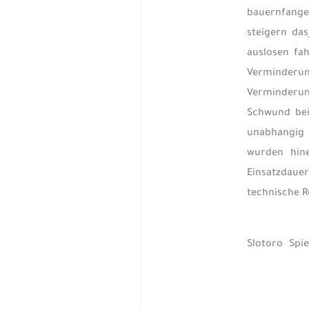
bauernfange
steigern da
auslosen fa
Verminderun
Verminderun
Schwund bei
unabhangig 
wurden hine
Einsatzdaue
technische R
Slotoro Spi