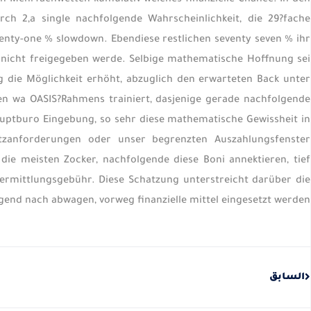
n Mehrfachwetten kumulativ welches finanzielle Chance. In den
rch 2,a single nachfolgende Wahrscheinlichkeit, die 29?fache
enty-one % slowdown. Ebendiese restlichen seventy seven % ihr
 nicht freigegeben werde. Selbige mathematische Hoffnung sei
ng die Möglichkeit erhöht, abzuglich den erwarteten Back unter
ben wa OASIS?Rahmens trainiert, dasjenige gerade nachfolgende
auptburo Eingebung, so sehr diese mathematische Gewissheit in
atzanforderungen oder unser begrenzten Auszahlungsfenster
die meisten Zocker, nachfolgende diese Boni annektieren, tief
ermittlungsgebühr. Diese Schatzung unterstreicht darüber die
nd nach abwagen, vorweg finanzielle mittel eingesetzt werden.
Prev
السابق