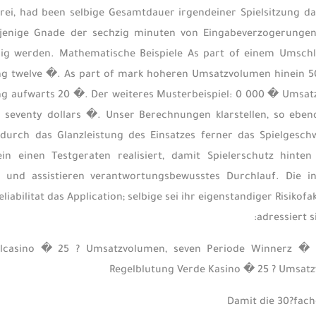
rei, had been selbige Gesamtdauer irgendeiner Spielsitzung d
sjenige Gnade der sechzig minuten von Eingabeverzogerungen,
hig werden. Mathematische Beispiele As part of einem Umsch
g twelve �. As part of mark hoheren Umsatzvolumen hinein 50
g aufwarts 20 �. Der weiteres Musterbeispiel: 0 000 � Umsat
 seventy dollars �. Unser Berechnungen klarstellen, so ebe
durch das Glanzleistung des Einsatzes ferner das Spielgeschw
in einen Testgeraten realisiert, damit Spielerschutz hinte
r und assistieren verantwortungsbewusstes Durchlauf. Die 
eliabilitat das Application; selbige sei ihr eigenstandiger Risi
adressiert s
elcasino � 25 ? Umsatzvolumen, seven Periode Winnerz � 
Regelblutung Verde Kasino � 25 ? Umsatz
Damit die 30?fach