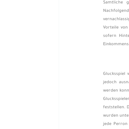
Samtliche g
Nachfolgende
vernachlassi
Vorteile vo
sofern Hint
Einkommenspo
Glucksspiel
jedoch ausn
werden konn
Glucksspiele
feststellen.
wurden unter
jede Perron 