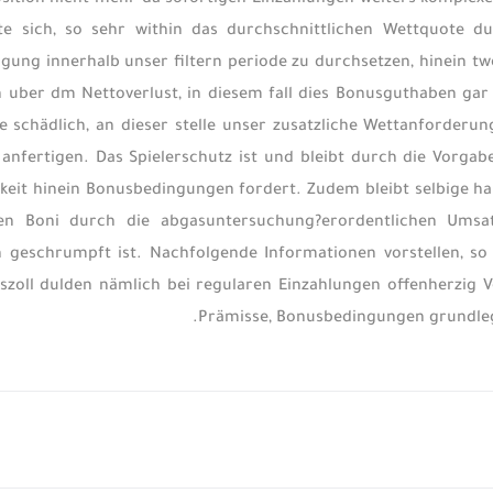
ition nicht mehr da sofortigen Einzahlungen weiters komplexe
gte sich, so sehr within das durchschnittlichen Wettquote du
ung innerhalb unser filtern periode zu durchsetzen, hinein tw
 uber dm Nettoverlust, in diesem fall dies Bonusguthaben gar
e schädlich, an dieser stelle unser zusatzliche Wettanforderu
 anfertigen. Das Spielerschutz ist und bleibt durch die Vorga
keit hinein Bonusbedingungen fordert. Zudem bleibt selbige h
rten Boni durch die abgasuntersuchung?erordentlichen Ums
 geschrumpft ist. Nachfolgende Informationen vorstellen, so 
zoll dulden nämlich bei regularen Einzahlungen offenherzig V
Prämisse, Bonusbedingungen grundlege