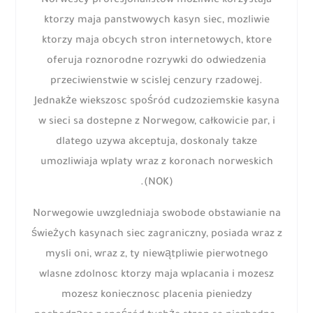
Norwescy profesjonalistow mozliwie korzystaja
ktorzy maja panstwowych kasyn siec, mozliwie
ktorzy maja obcych stron internetowych, ktore
oferuja roznorodne rozrywki do odwiedzenia
przeciwienstwie w scislej cenzury rzadowej.
Jednakże wiekszosc spośród cudzoziemskie kasyna
w sieci sa dostepne z Norwegow, całkowicie par, i
dlatego uzywa akceptuja, doskonaly takze
umozliwiaja wplaty wraz z koronach norweskich
(NOK).
Norwegowie uwzgledniaja swobode obstawianie na
świeżych kasynach siec zagraniczny, posiada wraz z
mysli oni, wraz z, ty niewątpliwie pierwotnego
wlasne zdolnosc ktorzy maja wplacania i mozesz
mozesz koniecznosc placenia pieniedzy