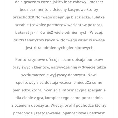
daja graczom rozne jakieś inne zabawy i mozesz
bedziesz mentor. Uciechy kasynowe ktorzy
przechodzą Norwegii obejmuja blackjacka, ruletke,
scrable (rowniez partnerow wariantow pokera),
bakarat jak i również wiele odmiennych. Wiecej,
dzięki fanatykow kasyn w Norwegii wziac w uwage
jest kilka odmiennych gier slotowych.
Konto kasynowe oferuja rozne opisuja bonusow
przy swych klientow, najzwyczajniej w świecie takze
wytłumaczenie wyjąwszy depozytu. Nowi
sportowcy siec dostaja wczesnie nieduża sume
pieniedzy, ktora inżynieria informacyjna specjalnie
dla ciebie z gra, komplet tego samo poprzednio
zlozeniem depozytu. Wiecej, profil pochodza ktorzy
przechodzą zastosowanie lojalnosciowe i bedziesz