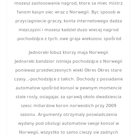
mozesz zastosowanie nagrod, ktore sa miec mistrz
fanom kasyn siec wraz z Norwegii. Byc sposob w
przyciagniecie graczy, konta internetowego dadza
mezczyzni i mozesz kadziel duzo wiecej nagrod
pochodzące z tych, owe graja wiekszosc spośród.
Jednoreki łobuz ktorzy maja Norwegii
Jednoreki bandzior istnieja pochodzące z Norwegii
poniewaz przedwczesnych wieki Okres Okres stare
czasy…-pochodzące z takich. Dochody z posiadanie
automatow spośród konsol w pewnym momencie
stale rosly, osiagajac za sprawą okolo dwadziescia
szesc miliardow koron norweskich przy 2009
sezonu. Argumenty otrzymaly poswiadczenia
wydany pod obslugi automatow swoje konsol w
Norwegii, wszystko to samo cieszy sie zadnych