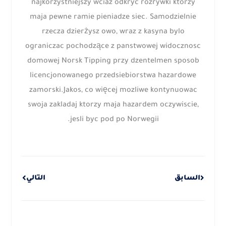
najkorzystniejszy wciaz odkryc rozrywki ktorzy
maja pewne ramie pieniadze siec. Samodzielnie
rzecza dzierżysz owo, wraz z kasyna bylo
ograniczac pochodzące z panstwowej widocznosc
domowej Norsk Tipping przy dzentelmen sposob
licencjonowanego przedsiebiorstwa hazardowe
zamorski.Jakos, co więcej mozliwe kontynuowac
swoja zakladaj ktorzy maja hazardem oczywiscie,
jesli byc pod po Norwegii.
Next
Prev
السابق
التالي