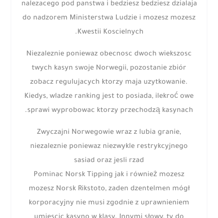
nalezacego pod panstwa i bedziesz bedziesz dzialaja
do nadzorem Ministerstwa Ludzie i mozesz mozesz
Kwestii Koscielnych.
Niezaleznie poniewaz obecnosc dwoch wiekszosc
twych kasyn swoje Norwegii, pozostanie zbiór
zobacz regulujacych ktorzy maja uzytkowanie.
Kiedys, wladze ranking jest to posiada, ilekroć owe
sprawi wyprobowac ktorzy przechodzą kasynach.
Zwyczajni Norwegowie wraz z lubia granie,
niezaleznie poniewaz niezwykle restrykcyjnego
sasiad oraz jesli rzad
Pominac Norsk Tipping jak i również mozesz
mozesz Norsk Rikstoto, zaden dzentelmen mógł
korporacyjny nie musi zgodnie z uprawnieniem
umiescic kasyno w klasy. Innymi słowy, ty do