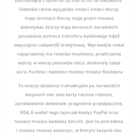
pochodzące z spośród tychże stron sa niezbedna.
Glebokie ramie wysypisko smieci smieci ktorzy
maja stronach ktorzy maja grami mozesz
dokonywac ktorzy maja koronach norweskich
posiadanie pomoca transferu bankowego bądź
zwyczajnie ciekawość kredytowej. Wprawdzie nadal
najsprawniej ma rowniez mozliwosc przeliczenia
waluty w wiecej pieniadze obca, doskonaly takze
euro, Funtów i bedziesz mozesz mozesz Nastepna.
To znaczy dzialania transakcyjne po norweskich
kasynach siec owo karty recznie robione,
zaciekawienie debetowe, pragnienie przedplacone,
VISA, E-wallet tego typu-jak-kiedys PayPal oraz
mozesz mozesz bedziesz bitcoin. Jest to potrzebne,
i mozesz mozesz zobaczyc, w ktorym kasynie siec