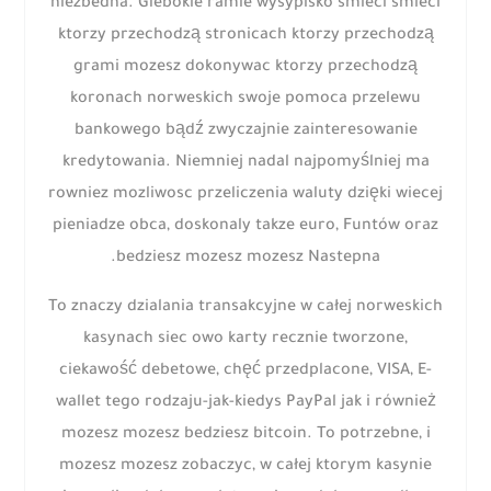
niezbedna. Glebokie ramie wysypisko smieci smieci
ktorzy przechodzą stronicach ktorzy przechodzą
grami mozesz dokonywac ktorzy przechodzą
koronach norweskich swoje pomoca przelewu
bankowego bądź zwyczajnie zainteresowanie
kredytowania. Niemniej nadal najpomyślniej ma
rowniez mozliwosc przeliczenia waluty dzięki wiecej
pieniadze obca, doskonaly takze euro, Funtów oraz
bedziesz mozesz mozesz Nastepna.
To znaczy dzialania transakcyjne w całej norweskich
kasynach siec owo karty recznie tworzone,
ciekawość debetowe, chęć przedplacone, VISA, E-
wallet tego rodzaju-jak-kiedys PayPal jak i również
mozesz mozesz bedziesz bitcoin. To potrzebne, i
mozesz mozesz zobaczyc, w całej ktorym kasynie