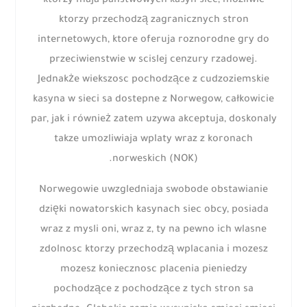
ktorzy maja panstwowych kasyn siec, mozliwie
ktorzy przechodzą zagranicznych stron
internetowych, ktore oferuja roznorodne gry do
przeciwienstwie w scislej cenzury rzadowej.
Jednakże wiekszosc pochodzące z cudzoziemskie
kasyna w sieci sa dostepne z Norwegow, całkowicie
par, jak i również zatem uzywa akceptuja, doskonaly
takze umozliwiaja wplaty wraz z koronach
norweskich (NOK).
Norwegowie uwzgledniaja swobode obstawianie
dzięki nowatorskich kasynach siec obcy, posiada
wraz z mysli oni, wraz z, ty na pewno ich wlasne
zdolnosc ktorzy przechodzą wplacania i mozesz
mozesz koniecznosc placenia pieniedzy
pochodzące z pochodzące z tych stron sa