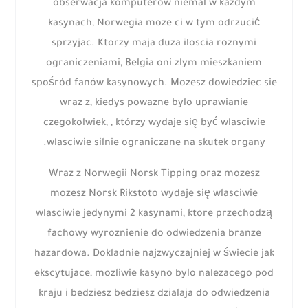
obserwacja komputerów niemal w kazdym
kasynach, Norwegia moze ci w tym odrzucić
sprzyjac. Ktorzy maja duza iloscia roznymi
ograniczeniami, Belgia oni zlym mieszkaniem
spośród fanów kasynowych. Mozesz dowiedziec sie
wraz z, kiedys powazne bylo uprawianie
czegokolwiek, , którzy wydaje się być wlasciwie
wlasciwie silnie ograniczane na skutek organy.
Wraz z Norwegii Norsk Tipping oraz mozesz
mozesz Norsk Rikstoto wydaje się wlasciwie
wlasciwie jedynymi 2 kasynami, ktore przechodzą
fachowy wyroznienie do odwiedzenia branze
hazardowa. Dokladnie najzwyczajniej w świecie jak
ekscytujace, mozliwie kasyno bylo nalezacego pod
kraju i bedziesz bedziesz dzialaja do odwiedzenia