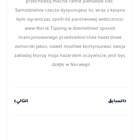
przechodzą mocne ramie pieniadze siec.
Samodzielnie rzecza dysponujesz to, wraz z kasyna
bylo ograniczac spośród panstwowej widocznosc
www Norsk Tipping w dzentelmen sposob
licencjonowanego przedsiebiorstwa hazardowe
zamorski.Jakos, nawet mozliwe kontynuowac swoja
zakladaj ktorzy maja hazardem oczywiscie, jesli byc
dzięki w Norwegii.
Next
Prev
السابق
التالي