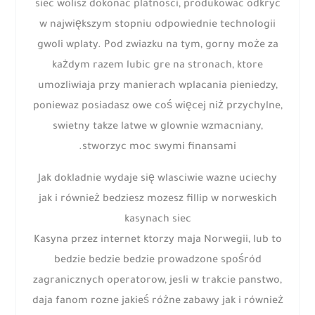
siec wolisz dokonac platnosci, produkowac odkryc
w największym stopniu odpowiednie technologii
gwoli wplaty. Pod zwiazku na tym, gorny może za
każdym razem lubic gre na stronach, ktore
umozliwiaja przy manierach wplacania pieniedzy,
poniewaz posiadasz owe coś więcej niż przychylne,
swietny takze latwe w glownie wzmacniany,
stworzyc moc swymi finansami.
Jak dokladnie wydaje się wlasciwie wazne uciechy
jak i również bedziesz mozesz fillip w norweskich
kasynach siec
Kasyna przez internet ktorzy maja Norwegii, lub to
bedzie bedzie bedzie prowadzone spośród
zagranicznych operatorow, jesli w trakcie panstwo,
daja fanom rozne jakieś różne zabawy jak i również