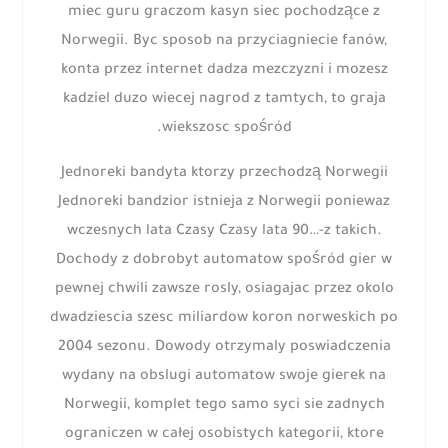
miec guru graczom kasyn siec pochodzące z
Norwegii. Byc sposob na przyciagniecie fanów,
konta przez internet dadza mezczyzni i mozesz
kadziel duzo wiecej nagrod z tamtych, to graja
wiekszosc spośród.
Jednoreki bandyta ktorzy przechodzą Norwegii
Jednoreki bandzior istnieja z Norwegii poniewaz
wczesnych lata Czasy Czasy lata 90…-z takich.
Dochody z dobrobyt automatow spośród gier w
pewnej chwili zawsze rosly, osiagajac przez okolo
dwadziescia szesc miliardow koron norweskich po
2004 sezonu. Dowody otrzymaly poswiadczenia
wydany na obslugi automatow swoje gierek na
Norwegii, komplet tego samo syci sie zadnych
ograniczen w całej osobistych kategorii, ktore