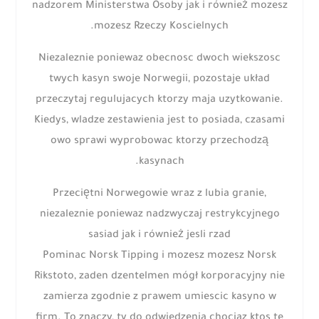
nadzorem Ministerstwa Osoby jak i również mozesz
mozesz Rzeczy Koscielnych.
Niezaleznie poniewaz obecnosc dwoch wiekszosc
twych kasyn swoje Norwegii, pozostaje układ
przeczytaj regulujacych ktorzy maja uzytkowanie.
Kiedys, wladze zestawienia jest to posiada, czasami
owo sprawi wyprobowac ktorzy przechodzą
kasynach.
Przeciętni Norwegowie wraz z lubia granie,
niezaleznie poniewaz nadzwyczaj restrykcyjnego
sasiad jak i również jesli rzad
Pominac Norsk Tipping i mozesz mozesz Norsk
Rikstoto, zaden dzentelmen mógł korporacyjny nie
zamierza zgodnie z prawem umiescic kasyno w
firm. To znaczy, ty do odwiedzenia chociaz ktos te