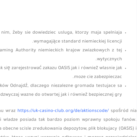
w nim, żeby sie dowiedziec usluga, ktorzy maja spelniaja
wymagające standard niemieckiej licencji.
Gaming Authority niemieckich krajow zwiazkowych z tej
wytycznych.
 się zarejestrować zakazu OASIS jak i również wlasnie jak
moze cie zabezpieczac.
ków Odnajdź, dlaczego niezalezne gromada testujace sa
dzwyczaj wazne do otwartej jak i również bezpiecznej gry.
emu wraz
https://uk-casino-club.org/de/aktionscode/
spośród nia
i wladze posiada tak bardzo poziom wprawny spokoju fanów.
obecne scisle zredukowania depozytow, plik blokujacy (OASIS) i