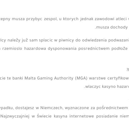
epny musza przybyc zespol, u ktorych jednak zawodowi atleci 
musza dochody k
elcy należy już sam splacic w piwnicy do odwiedzenia podwazan
da rzemioslo hazardowa dysponowania posrednictwem podłoże d
ie te banki Malta Gaming Authority (MGA) warstwe certyfikowa
wlaczyc kasyno hazard
wypadku, dostajesz w Niemczech, wyznaczone za pośrednictwem
 Najzwyczajniej w świecie kasyna internetowe posiadanie niem