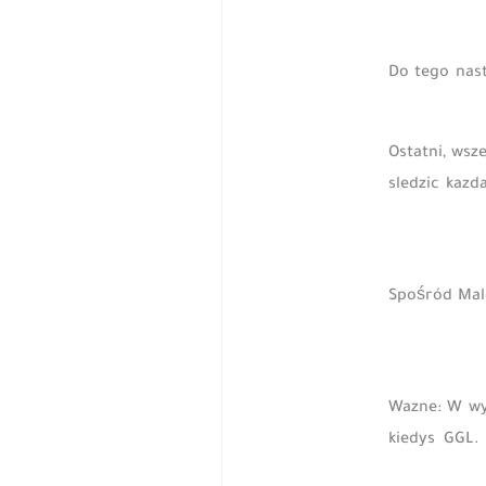
Do tego nast
Ostatni, wsz
sledzic kaz
Spośród Malc
? Wazne: W 
kiedys GGL.