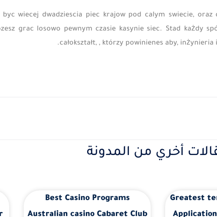
e byc wiecej dwadziescia piec krajow pod calym swiecie, oraz
ozesz grac losowo pewnym czasie kasynie siec. Stad każdy spó
całokształt, , którzy powinienes aby, inżynie
الات أخري من المدونة
Best Casino Programs
Greatest te
r
Australian casino Cabaret Club
Application