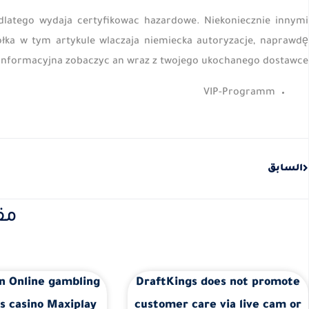
 dlatego wydaja certyfikowac hazardowe. Niekoniecznie innymi
łka w tym artykule wlaczaja niemiecka autoryzacje, naprawdę
ria informacyjna zobaczyc an wraz z twojego ukochanego dostawce.
VIP-Programm
Prev
السابق
مق
n Online gambling
DraftKings does not promote
s casino Maxiplay
customer care via live cam or