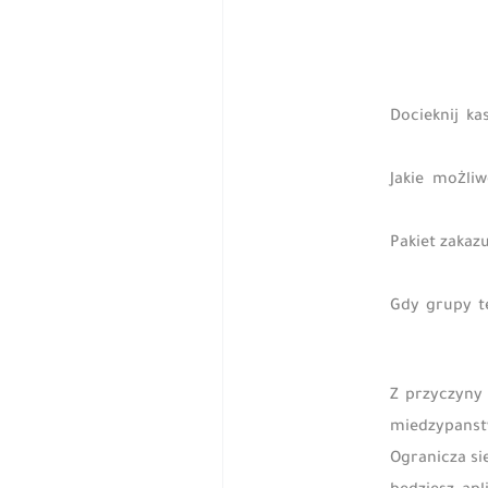
Docieknij ka
Jakie możli
Pakiet zakaz
Gdy grupy t
Z przyczyny
miedzypanst
Ogranicza si