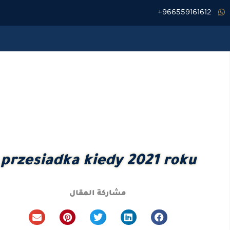
خطي
966559161612+
لى
لمحتوى
przesiadka kiedy 2021 roku
مشاركة المقال