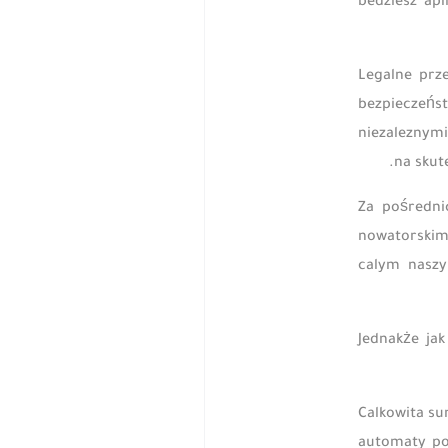
bedziesz ap
Legalne prz
bezpieczeńst
niezaleznymi
na skut
Za pośredni
nowatorskim 
calym naszy
Jednakże ja
Calkowita su
automaty po