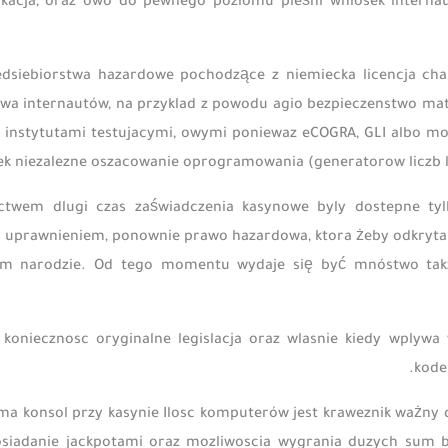
likacja, oraz owo do pewnego poziomu pieśni wniosek internau
edsiebiorstwa hazardowe pochodzące z niemiecka licencja ch
wa internautów, na przyklad z powodu agio bezpieczenstwo mat
 instytutami testujacymi, owymi poniewaz eCOGRA, GLI albo moz
ek niezalezne oszacowanie oprogramowania (generatorow liczb 
ctwem dlugi czas zaświadczenia kasynowe byly dostepne tylk
uprawnieniem, ponownie prawo hazardowa, ktora żeby odkryta z
m narodzie. Od tego momentu wydaje się być mnóstwo takze
k koniecznosc oryginalne legislacja oraz wlasnie kiedy wplyw
kode
ma konsol przy kasynie Ilosc komputerów jest kraweznik ważny
siadanie jackpotami oraz mozliwoscia wygrania duzych sum b