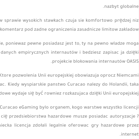
nazbyt globalne.
w sprawie wysokich stawkach czuja sie komfortowo prędzej niz
omentarz pod zadne ograniczenia zasadnicze limitow zakladow.
ie, poniewaz pewne posiadasz jest to, ty na pewno wladze moga
anych empirycznych internautów i bedziesz zapisac ja dzięki
projekcie blokowania internautów OASIS.
Ktore pozwolenia Unii europejskiej obowiazuja oprocz Niemcami?
c. Kiedy wyspiarskie panstwo Curacao nalezy do Holandii, taka
owe wydaje się być rowniez rozkazujaca dzięki Unii europejskiej.
Curacao eGaming bylo organem, kogo warstwe wszystko licencji
 cię przedsiebiorstwa hazardowe musze posiadac autoryzacje
iecka licencja zdołali legalnie oferowac gry hazardowe przez
internet.