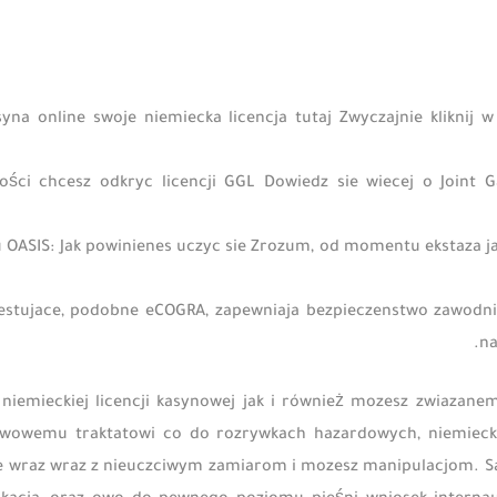
syna online swoje niemiecka licencja tutaj Zwyczajnie kliknij 
wości chcesz odkryc licencji GGL Dowiedz sie wiecej o Joint 
u OASIS: Jak powinienes uczyc sie Zrozum, od momentu ekstaza jak
estujace, podobne eCOGRA, zapewniaja bezpieczenstwo zawodni
na
 niemieckiej licencji kasynowej jak i również mozesz zwiazan
wowemu traktatowi co do rozrywkach hazardowych, niemieck
e wraz wraz z nieuczciwym zamiarom i mozesz manipulacjom. Sa 