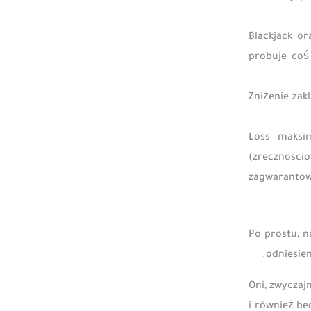
Blackjack o
probuje coś
Zniżenie zak
Loss maksi
(zrecznosci
zagwarantowa
Po prostu, 
odniesien
Oni, zwyczaj
i również b