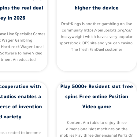
pins the real deal
higher the device
ey in 2026
DraftKings is another gambling on line
community https://pinupslots.org/ca/
Have Live Specialist Games
heavyweight which have a very popular
k Wager Gambling
sportsbook, DFS site and you can casino.
– Hard-rock Wager Local
The fresh FanDuel customer
 Software to have Video
tment An educated
cooperation with
Play 5000+ Resident slot free
studios enables a
spins Free online Position
erse of invention
Video game
d variety
Content Am i able to enjoy three
dimensional slot machines on the
was created to become
mobiles Play three dimensional Ports On