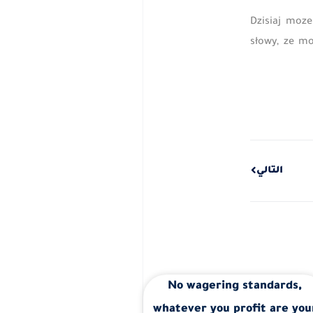
Dzisiaj moz
słowy, ze m
Next
التالي
No wagering standards,
whatever you profit are you