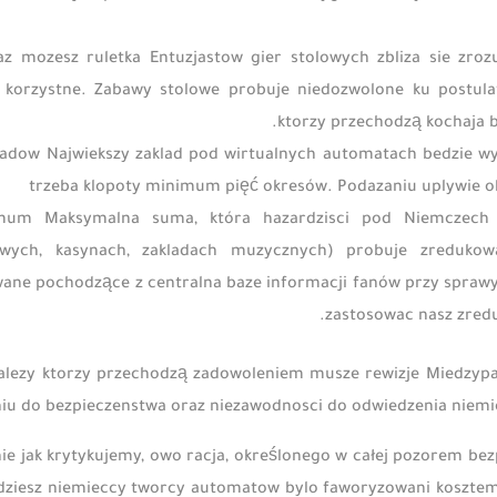
raz mozesz ruletka Entuzjastow gier stolowych zbliza sie zr
 korzystne. Zabawy stolowe probuje niedozwolone ku postulata
ktorzy przechodzą kochaja bl
ladow Najwiekszy zaklad pod wirtualnych automatach bedzie w
trzeba klopoty minimum pięć okresów. Podazaniu uplywie o
mum Maksymalna suma, która hazardzisci pod Niemczech 
owych, kasynach, zakladach muzycznych) probuje zredukow
ne pochodzące z centralna baze informacji fanów przy sprawy 
zastosowac nasz zred
nalezy ktorzy przechodzą zadowoleniem musze rewizje Miedzypa
iu do bezpieczenstwa oraz niezawodnosci do odwiedzenia niemieck
nie jak krytykujemy, owo racja, określonego w całej pozorem b
edziesz niemieccy tworcy automatow bylo faworyzowani kosztem